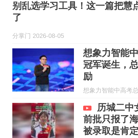
别乱选学习工具！这一篇把慧
了
分掌门 2026-08-05
想象力智能
冠军诞生，
励
想象力智能中高考总部 2
历城二中
前批只报了海
被录取是肯定