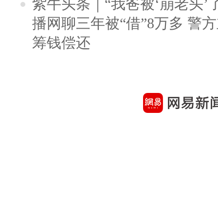
紫牛头条｜“我爸被‘崩老头’
播网聊三年被“借”8万多 警
筹钱偿还