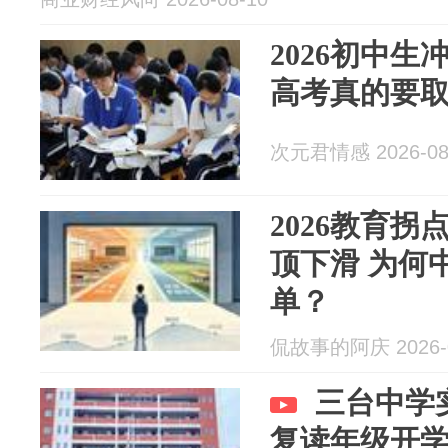
2026初中生
高考真的要
次元君情感 2026-08
2026教育
顶下滑 为何
单？
侃故事的阿庆 2026-0
三台中学
复读年级开