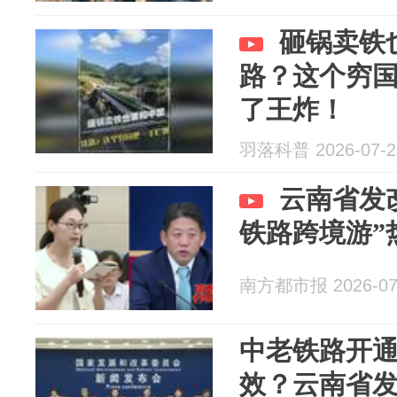
砸锅卖铁
路？这个穷
了王炸！
羽落科普 2026-07-2
云南省发
铁路跨境游”
南方都市报 2026-07
中老铁路开通
效？云南省