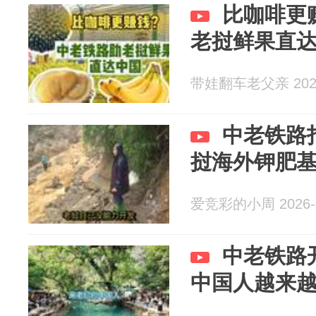
比咖啡更
老挝鲜果直
带娃翻车老父亲 2026
中老铁路
挝海外钾肥
爱竞彩的小周 2026-0
中老铁路
中国人越来