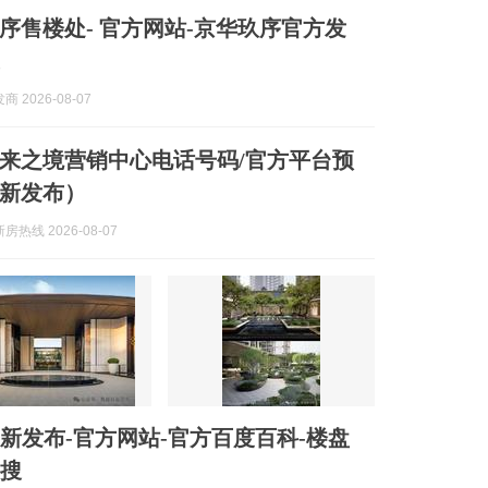
序售楼处- 官方网站-京华玖序官方发
 2026-08-07
来之境营销中心电话号码/官方平台预
新发布）
热线 2026-08-07
新发布-官方网站-官方百度百科-楼盘
热搜