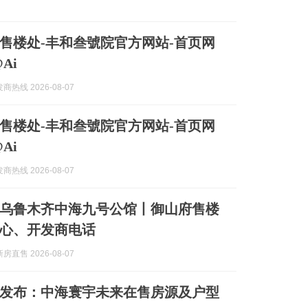
售楼处-丰和叁號院官方网站-首页网
Ai
热线 2026-08-07
售楼处-丰和叁號院官方网站-首页网
Ai
热线 2026-08-07
乌鲁木齐中海九号公馆丨御山府售楼
心、开发商电话
直售 2026-08-07
发布：中海寰宇未来在售房源及户型