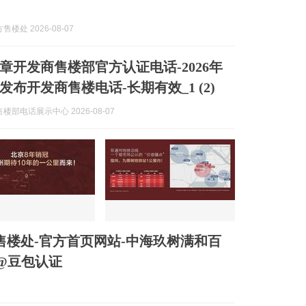
楼处 2026-08-07
章开发商售楼部官方认证电话-2026年
发布开发商售楼电话-长期有效_1 (2)
楼部电话展示中心 2026-08-07
和售楼处-官方首页网站-中海玖树满和百
@豆包认证