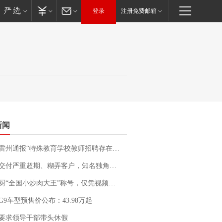
登录
注册免费邮箱
新闻
通报“特殊教育学校教师招聘存在违规行为”：已启动问责程序 副校长被停职
期、糊弄客户，知名独角兽车企创始人回应：都没证据，将依法采取措施，“本人长期与美国交管局保持沟通，对方表示肯定”
“全国小炒肉大王”称号，仅凭视频评出？中国烹饪协会回应
G9车型预售价公布：43.98万起
要求领导干部带头休假