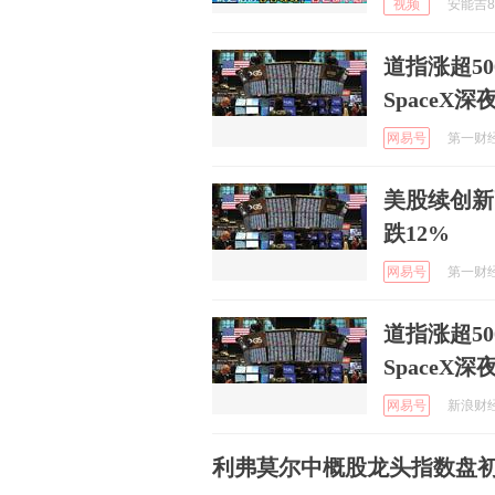
视频
安能吉8 
道指涨超5
Space
网易号
第一财经资
美股续创新
跌12%
网易号
第一财经资
道指涨超5
Space
网易号
新浪财经 
利弗莫尔中概股龙头指数盘初上