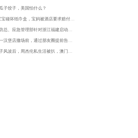
瓜子饺子，美国怕什么？
坏纸巾盒，宝妈被酒店要求赔付924元！三亚一酒店回复：骨瓷定制！网友一查价格，吵翻了
总、应急管理部针对浙江福建启动防汛防台风四级应急响应
撤场前，通过朋友圈提前告知逐一退费，有顾客仅剩1元也全被退回，分文不少；顾客：言而有信，让人感动
风波后，周杰伦私生活被扒，澳门输10亿传闻早已经水落石出