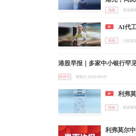
视频
界面新闻 
AI代
视频
冯老道说财
港股早报｜多家中小银行罕见
网易号
财联社 2026-08-07
利弗莫
视频
界面新闻 
利弗莫尔中