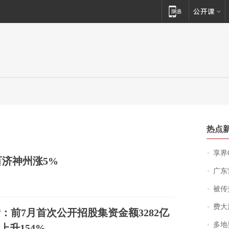
热点
享界
济神州涨5%
广东雷州
被传交付严重超
费大厨
：前7月首次公开招股集资金额3282亿
多地
上升154%