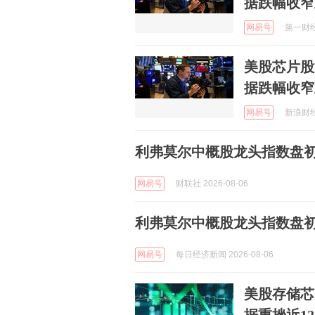
据跌幅收窄
网易号
第一财经资
美股芯片股
据跌幅收窄
网易号
新浪财经 
利弗莫尔中概股龙头指数盘初下
网易号
财联社 2026-08-06
利弗莫尔中概股龙头指数盘初下跌
网易号
每日经济新闻 2026-08-06
美股存储芯