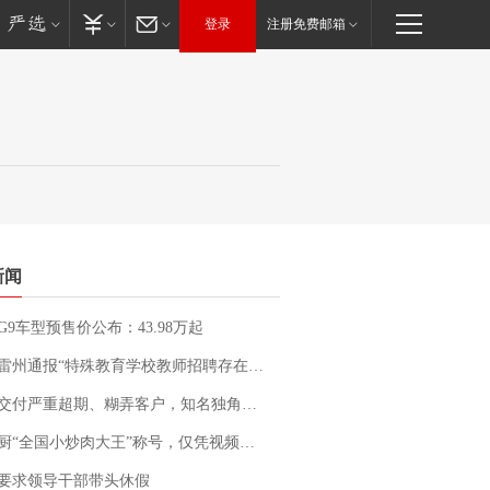
登录
注册免费邮箱
新闻
G9车型预售价公布：43.98万起
通报“特殊教育学校教师招聘存在违规行为”：已启动问责程序 副校长被停职
期、糊弄客户，知名独角兽车企创始人回应：都没证据，将依法采取措施，“本人长期与美国交管局保持沟通，对方表示肯定”
“全国小炒肉大王”称号，仅凭视频评出？中国烹饪协会回应
要求领导干部带头休假