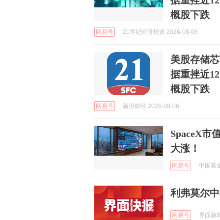
据重挫近1
概股下跌
网易号
21世纪经济报道 2026-08-06
美股存储芯
据重挫近1
概股下跌
网易号
新浪财经 2026-08-06
SpaceX
大涨！
网易号
中国基金报
利弗莫尔中
网易号
界面新闻 