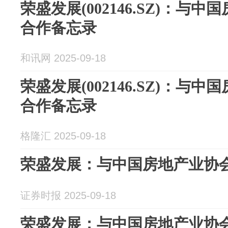
荣盛发展(002146.SZ)：与
合作备忘录
和讯网 2025-09-18
荣盛发展(002146.SZ)：与
合作备忘录
格隆汇 2025-09-18
荣盛发展：与中国房地产业协
证券时报 2025-09-18
荣盛发展：与中国房地产业协