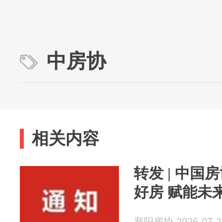
中房协
相关内容
转发 | 中国
好房 赋能未
襄阳房协 2026-07-2