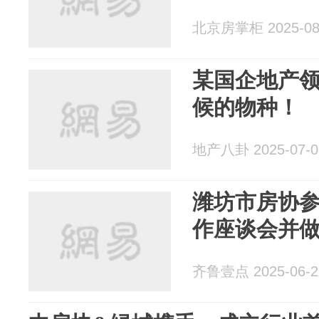
北京房掌柜 2025-08
某国企地产
候的物种！
地产八卦 2025-07-0
潍坊市房协参
作座谈会并
齐鲁壹点 2025-06-2