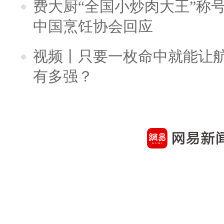
费大厨“全国小炒肉大王”称
中国烹饪协会回应
视频丨只要一枚命中就能让航母
有多强？