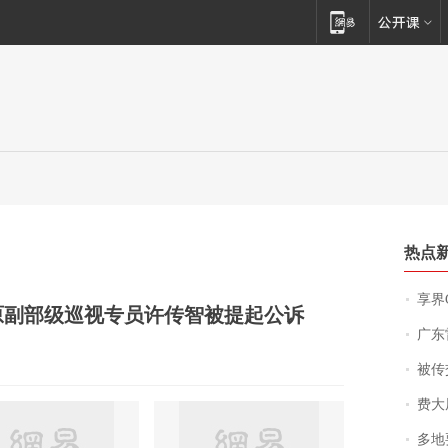
热点
享界
原副部级巡视专员许传智被提起公诉
广东雷州
被传交付严重超
费大厨
多地