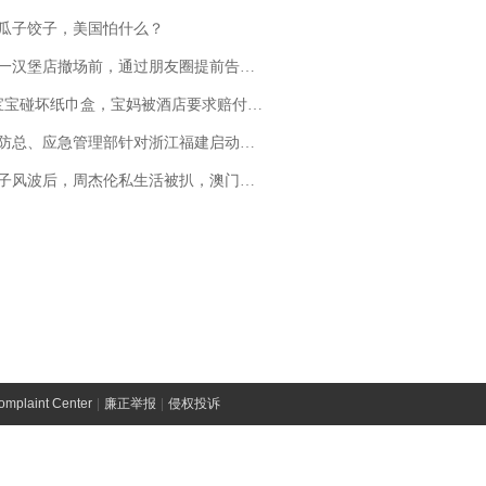
瓜子饺子，美国怕什么？
撤场前，通过朋友圈提前告知逐一退费，有顾客仅剩1元也全被退回，分文不少；顾客：言而有信，让人感动
坏纸巾盒，宝妈被酒店要求赔付924元！三亚一酒店回复：骨瓷定制！网友一查价格，吵翻了
总、应急管理部针对浙江福建启动防汛防台风四级应急响应
风波后，周杰伦私生活被扒，澳门输10亿传闻早已经水落石出
laint Center
|
廉正举报
|
侵权投诉