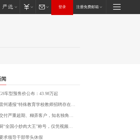
登录
注册免费邮箱
新闻
G9车型预售价公布：43.98万起
通报“特殊教育学校教师招聘存在违规行为”：已启动问责程序 副校长被停职
期、糊弄客户，知名独角兽车企创始人回应：都没证据，将依法采取措施，“本人长期与美国交管局保持沟通，对方表示肯定”
“全国小炒肉大王”称号，仅凭视频评出？中国烹饪协会回应
要求领导干部带头休假