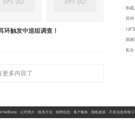
制裁
郑州一汉堡店
1岁宝宝碰
万耳环触发中巡组调查！
国家防
私生子
有更多内容了
t NetEase
|
公司简介
|
联系方法
|
招聘信息
|
客户服务
|
隐私政策
|
不良信息举报 Comp