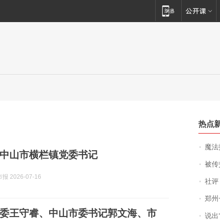
热点
魔法打败魔
中山市横栏镇党委书记
被传交付严重超
 2026-07-16
社评
郑州一汉堡店
委王守睿、中山市委书记郭文海、市
说出“给我