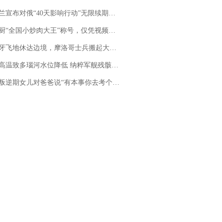
布对俄“40天影响行动”无限续期，7月两国对轰数据均创纪录
“全国小炒肉大王”称号，仅凭视频评出？中国烹饪协会回应
休达边境，摩洛哥士兵搬起大石块投向移民引争议，此前一天内数万人从摩洛哥涌入西班牙
高温致多瑙河水位降低 纳粹军舰残骸重见天日
儿对爸爸说“有本事你去考个研究生”，44岁职场“老登”一战上岸“985”；父亲坦言拒绝空想，常年保持每月读6本书的习惯