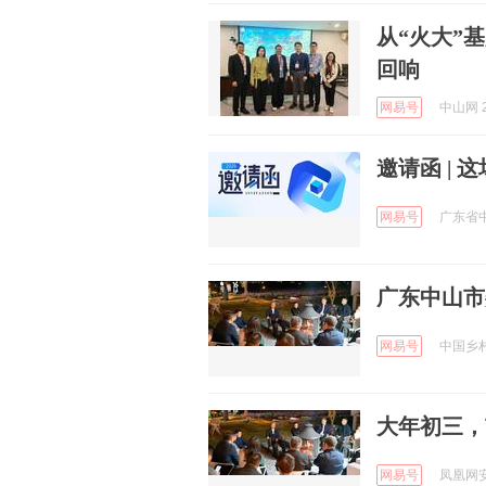
从“火大”
回响
网易号
中山网 2
邀请函 |
网易号
广东省中
广东中山市
网易号
中国乡村振
大年初三，
网易号
凤凰网安徽