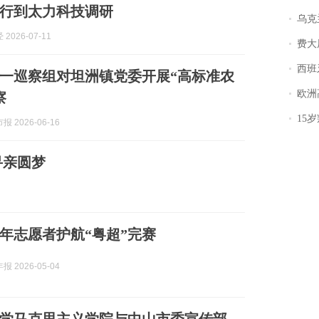
行到太力科技调研
乌克兰宣
2026-07-11
费大厨
西班牙飞地
一巡察组对坦洲镇党委开展“高标准农
欧洲
察
15岁叛逆期女
 2026-06-16
寻亲圆梦
年志愿者护航“粤超”完赛
 2026-05-04