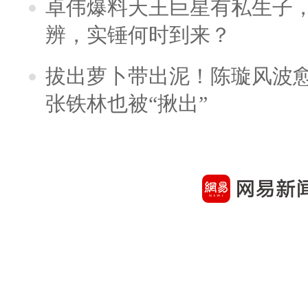
卓伟爆料天王巨星有私生子
辨，实锤何时到来？
拔出萝卜带出泥！陈璇风波
张铁林也被“揪出”