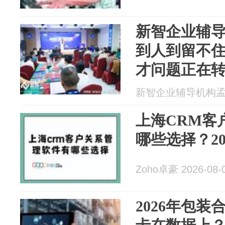
新智企业辅
到人到留不
才问题正在
新智企业辅导机构孟伯谚
上海CRM客
哪些选择？2
Zoho卓豪 2026-08-
2026年包