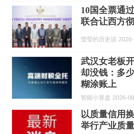
10国全票通
联合让西方
莹莹的历史说 2026-0
武汉女老板开
却没钱：多
糊涂账上
智能小算盘 2026-08
以质量信用换
举行产业质