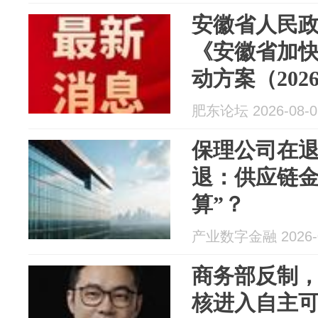
安徽省人民
《安徽省加
动方案（202
知！
肥东论坛 2026-08-0
保理公司在
退：供应链金
算”？
产业数字金融 2026-0
商务部反制
核进入自主