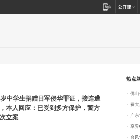
热点
佛山一中学
5岁中学生捐赠日军侵华罪证，接连遭
费大厨
，本人回应：已受到多方保护，警方
广东雷州
次立案
享界
台风“