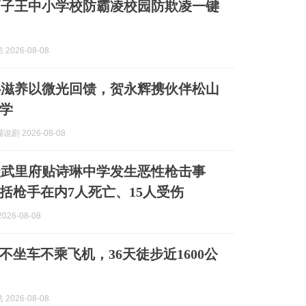
狮子王中小学校防霸凌校园防欺凌一键
2026-08-08
心滋养以微光回馈，贺永辉携伙伴松山
学
剧 2026-08-08
暖武里府贴诗琳中学发生恶性枪击事
括枪手在内7人死亡、15人受伤
026-08-08
不坐车不乘飞机，36天徒步近1600公
2026-08-08