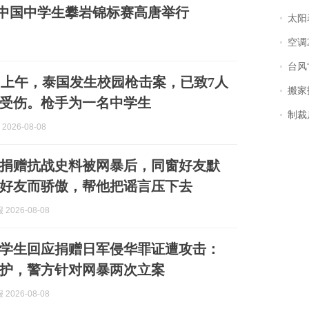
26中国中学生攀岩锦标赛高唐举行
太阳
空调
台风“
日上午，泰国发生校园枪击案，已致7人
搬家报
人受伤。枪手为一名中学生
制裁
2026-08-08
捐赠抗战史料被网暴后，同窗好友默
好友而骄傲，帮他把谣言压下去
2026-08-08
中学生回应捐赠日军侵华罪证遭攻击：
护，警方针对网暴两次立案
2026-08-08