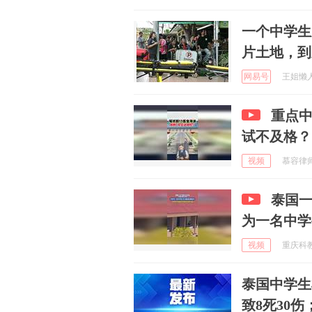
一个中学生
片土地，到
网易号
王姐懒人家
重点中
试不及格？
视频
慕容律师 
泰国一
为一名中学
视频
重庆科教频
泰国中学生
致8死30