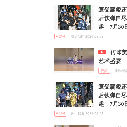
遭受霸凌还
后饮弹自尽
趣，7月3
网易号
澎湃新闻 2026-08-08
传球
艺术盛宴
视频
港剧聚集区
遭受霸凌还
后饮弹自尽
趣，7月3
网易号
鲁中晨报 2026-08-08