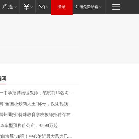
登录
注册免费邮箱
新闻
招聘物理教师，笔试前13名均遭淘汰？教育局：已叫停招聘，成立调查组全面核查
“全国小炒肉大王”称号，仅凭视频评出？中国烹饪协会回应
通报“特殊教育学校教师招聘存在违规行为”：已启动问责程序 副校长被停职
G9车型预售价公布：43.98万起
白海豚”加强！中心附近最大风力已达15级 最新研判