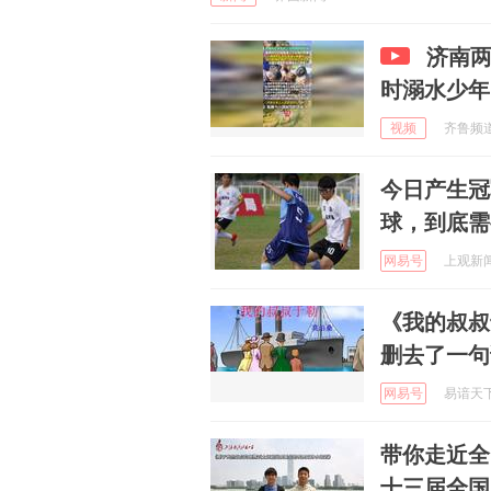
济南两
时溺水少年
视频
齐鲁频道 
今日产生冠
球，到底需
网易号
上观新闻 
《我的叔叔
删去了一句
网易号
易谙天下 
带你走近全
十三届全国