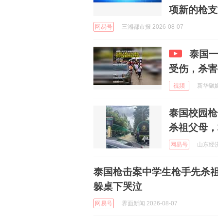
项新的枪支
网易号
三湘都市报 2026-08-07
泰国一
受伤，杀害
视频
新华融媒新
泰国校园枪
杀祖父母，
网易号
山东经济广
泰国枪击案中学生枪手先杀
躲桌下哭泣
网易号
界面新闻 2026-08-07