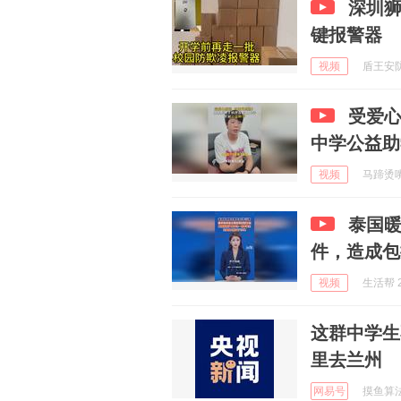
深圳
键报警器
视频
盾王安防 
受爱
中学公益助
视频
马蹄烫嘴说
泰国
件，造成包
视频
生活帮 2
这群中学生
里去兰州
网易号
摸鱼算法 