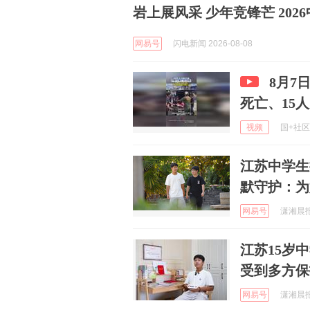
岩上展风采 少年竞锋芒 20
网易号
闪电新闻 2026-08-08
8月7
死亡、15
视频
国+社区 
江苏中学生
默守护：为
网易号
潇湘晨报 
江苏15岁
受到多方保
网易号
潇湘晨报 