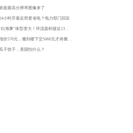
表面最高分辨率图像来了
24小时开着反而更省电？电力部门回应
白海豚”体型变大！环流面积接近13个浙江那么大
价570元，搬到楼下交5060元才肯搬上楼！女子傻眼了……
瓜子饺子，美国怕什么？