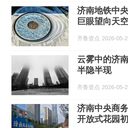
济南地铁中
巨眼望向天
齐鲁壹点 2026-05-2
云雾中的济
半隐半现
齐鲁壹点 2026-05-2
济南中央商
开放式花园