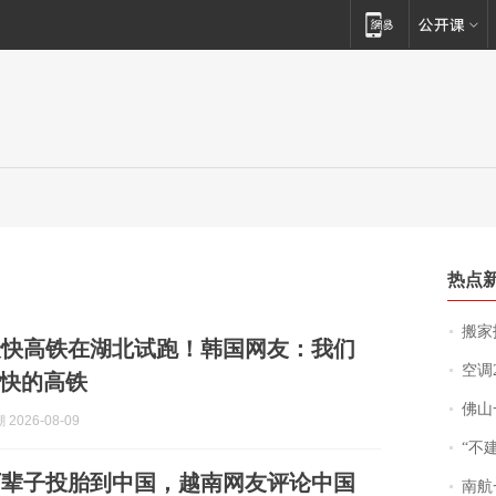
热点
搬家报
最快高铁在湖北试跑！韩国网友：我们
空调
快的高铁
佛山一中学
2026-08-09
“不
下辈子投胎到中国，越南网友评论中国
南航一航班疑向乘