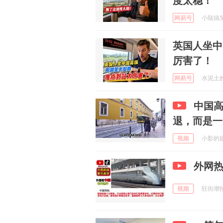
度太稳！
网易号
小陆搞笑日
英国人坐中
厉害了！
网易号
水泥土的搞
中国
退，而是一
视频
小影的娱乐
外网热
视频
狂街潮拍 