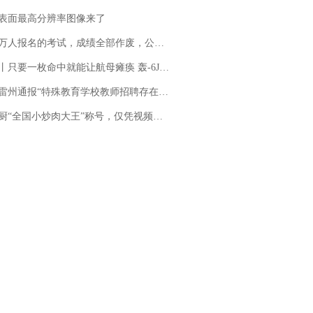
表面最高分辨率图像来了
万人报名的考试，成绩全部作废，公平么？
只要一枚命中就能让航母瘫痪 轰-6J实力有多强？
通报“特殊教育学校教师招聘存在违规行为”：已启动问责程序 副校长被停职
“全国小炒肉大王”称号，仅凭视频评出？中国烹饪协会回应