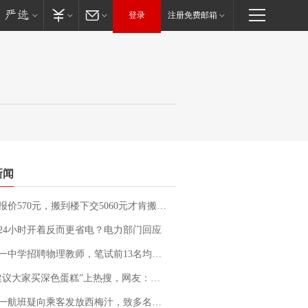
登录
注册免费邮箱
新闻
价570元，搬到楼下交5060元才肯搬上楼！女子傻眼了……
24小时开着反而更省电？电力部门回应
招聘物理教师，笔试前13名均遭淘汰？教育局：已叫停招聘，成立调查组全面核查
建议大家买深色蛋糕”上热搜，网友：天塌了！
客发放西梅汁，致多名乘客在飞行途中排队上厕所！乘客：机上100多人只有2个厕所；客服回应：并非每架飞机都会发放西梅汁