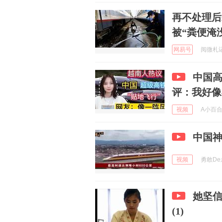
再不处理后
被“粪便淹
网易号
阅微札记 
中国高
评：我好像
视频
A小百合 
中国
视频
勇敢De永
她坚
(1)