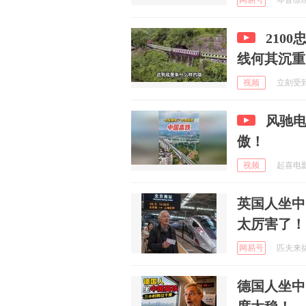
网易号
琴音缭绕回
210
线何其沉重
视频
立刻受到开
风驰
傲！
视频
起喜电影 
英国人坐中
太厉害了！
网易号
匹夫来搞笑
德国人坐中