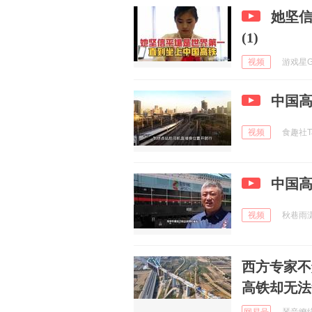
她坚
(1)
视频
游戏星Ga
中国
视频
食趣社Tas
中国
视频
秋巷雨潇潇
西方专家不
高铁却无法