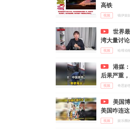
高铁
视频
镜伊娃娃 
世界最
湾大量讨论
视频
哈维动物园
港媒：
后果严重，
视频
奇思妙想生
美国
美国咋连这
视频
娱乐圈的真