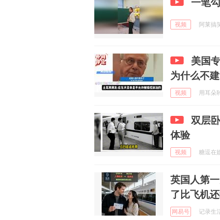
一笔
视频
阿莱搞笑汇
美国
为什么不建
视频
用耳朵聆听
双层
体验
视频
糖逗在娱乐
英国人第一
了比飞机还
网易号
记录生活日