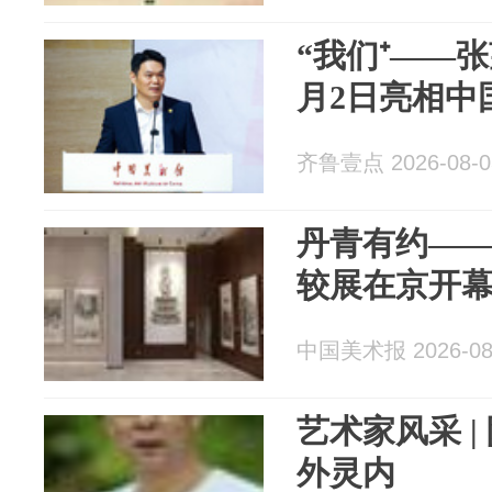
“我们⁺——张
月2日亮相中
齐鲁壹点 2026-08-0
丹青有约—
较展在京开
中国美术报 2026-08
艺术家风采 |
外灵内