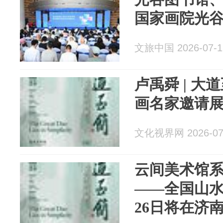
国家画院光
文旅中国 2026-07-1
卢禹舜 | 
画名家邀请
文化视界网 2026-07
云间美术馆系列
——全国山水
26日将在济