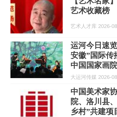
【艺术名家】
艺术收藏榜
艺术人才库 2026-08
运河今日速览
安徽”国际传
中国国家画
韩国启幕 韩
大运河传媒 2026-08
走进运河名
中国美术家
院、洛川县、
乡村”共建项