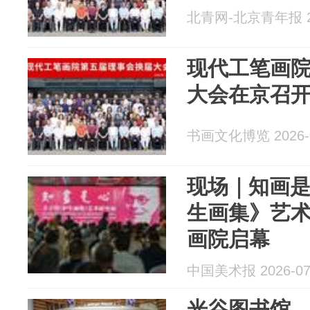
北青网-北京青年报 20
现代工笔画
大会在京召
书画文化博览 2026-0
现场｜知画
生画集》艺
画院启幕
中国美术报 2026-07
光谷图书馆