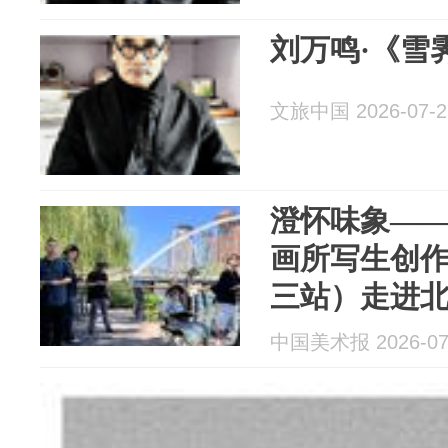
刘万鸣·《雪
文旅中国 2026-07-2
澄怀味象—
画所写生创
三站）走进
中国美术报 2026-07