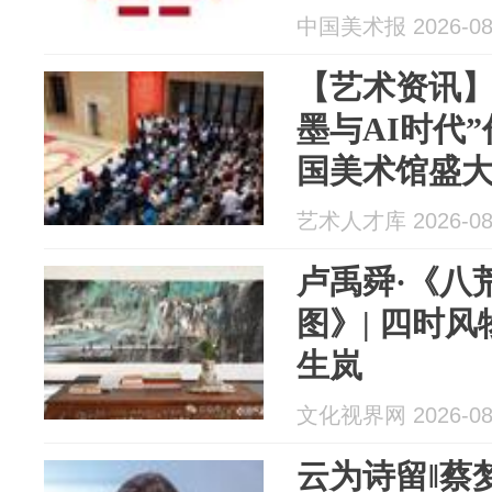
中国美术报 2026-08
【艺术资讯】
墨与AI时代
国美术馆盛
艺术人才库 2026-08
卢禹舜·《八
图》| 四时
生岚
文化视界网 2026-08
云为诗留‖蔡