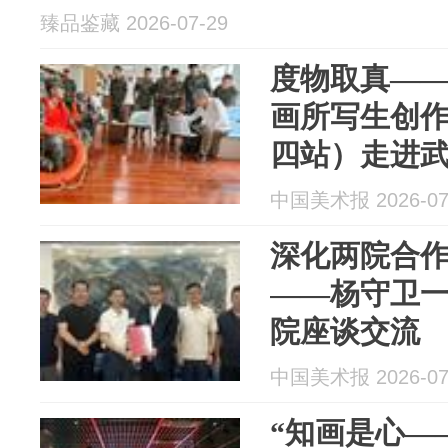
臻品鉴藏 2026-07-29
度物取真—
画所写生创
四站）走进
中国美术报 2026-07
深化两院合作
——杨守卫
院座谈交流
中国美术报 2026-07
“知画是心—