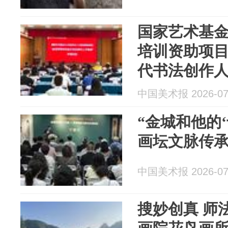
国家艺术基金
培训资助项目
代书法创作人
在京举行
中国美术报 2026-07
“金城和他的‘
画坛文脉传承
中国美术报 2026-07
搜妙创真 师