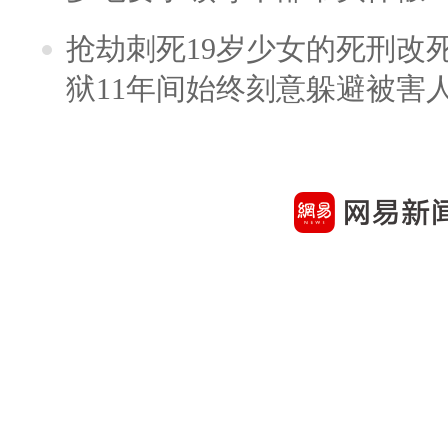
抢劫刺死19岁少女的死刑改
狱11年间始终刻意躲避被害