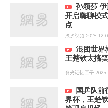
孙颖莎 
开启嗨聊模式
点
辰夕视频 2025-12-0
混团世界
王楚钦太搞
食光记忆匣子 2025-1
国乒队前
界杯，王楚