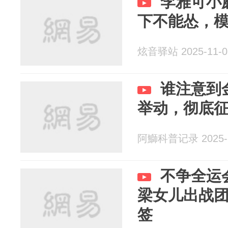
李雅可小
下不能怂，
炫音驿站 2025-11-0
谁注意到
举动，彻底
阿鰤科普记录 2025-1
不争全运
梁女儿出战
签