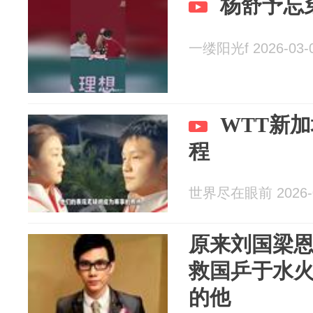
杨舒予忘
一缕阳光f 2026-03-
WTT新
程
世界尽在眼前 2026-0
原来刘国梁
救国乒于水
的他