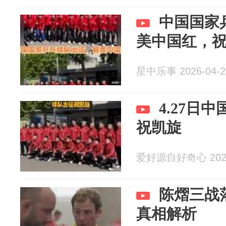
中国国家
美中国红，
星中乐事 2026-04-2
4.27日
祝凯旋
爱好源自好奇心 2026
陈熠三战
真相解析