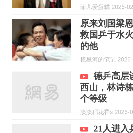
菲儿爱蛋糕 2026-02
原来刘国梁
救国乒于水
的他
揽星河的笔记 2026-0
德乒高层
西山，林诗
个等级
淡淡稻花香s 2026-0
21人进