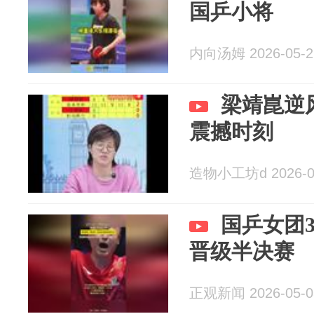
国乒小将
内向汤姆 2026-05-2
梁靖崑逆
震撼时刻
造物小工坊d 2026-0
国乒女团3
晋级半决赛
正观新闻 2026-05-0