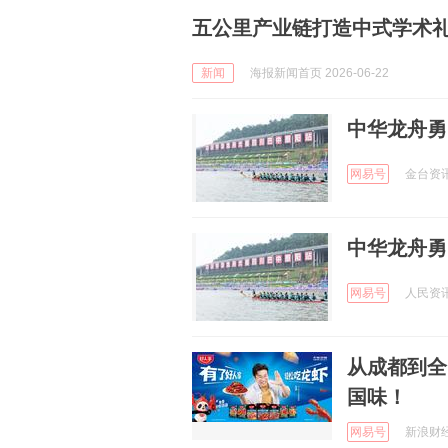
五公里产业链打造中式学术礼
新闻
海报新闻首页 2026-06-22
中华龙舟勇
网易号
金台资讯 
中华龙舟勇
网易号
人民资讯 
从成都到全
国味！
网易号
新浪财经 