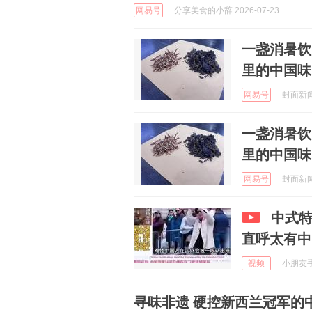
网易号
分享美食的小辞 2026-07-23
一盏消暑饮
里的中国味
网易号
封面新闻 
一盏消暑饮
里的中国味
网易号
封面新闻 
中式
直呼太有中
视频
小朋友手工
寻味非遗 硬控新西兰冠军的