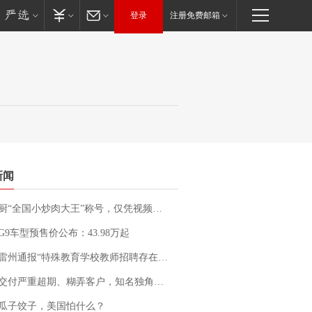
登录
注册免费邮箱
新闻
“全国小炒肉大王”称号，仅凭视频评出？中国烹饪协会回应
G9车型预售价公布：43.98万起
通报“特殊教育学校教师招聘存在违规行为”：已启动问责程序 副校长被停职
期、糊弄客户，知名独角兽车企创始人回应：都没证据，将依法采取措施，“本人长期与美国交管局保持沟通，对方表示肯定”
瓜子饺子，美国怕什么？