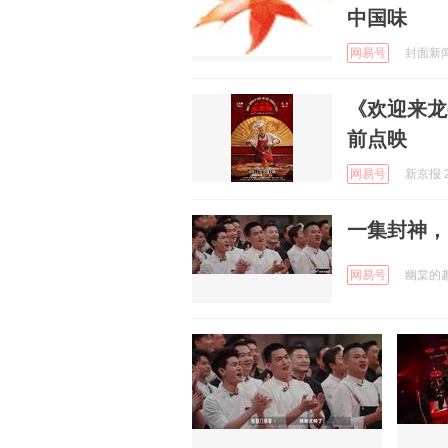
中国味
网易号
封面新闻 
《欢迎来龙
前点映
网易号
新京报 2
一集封神，
网易号
幽棠的趣式