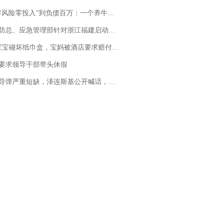
险零投入”到负债百万：一个养牛项目崩盘后，谁该为农户的贷款买单丨红星调查
总、应急管理部针对浙江福建启动防汛防台风四级应急响应
坏纸巾盒，宝妈被酒店要求赔付924元！三亚一酒店回复：骨瓷定制！网友一查价格，吵翻了
要求领导干部带头休假
弹严重短缺，泽连斯基公开喊话，乌克兰失去导弹拦截能力？