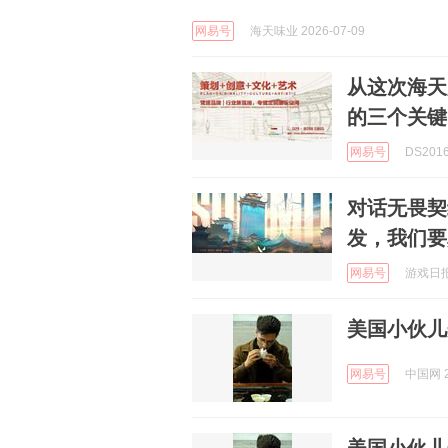
网易号
海天味业 2026-07-09
从这次海天
的三个关键
网易号
DS2016
对话无畏契
发，我们要
网易号
游戏日报 
美国小伙儿
网易号
中国网 2