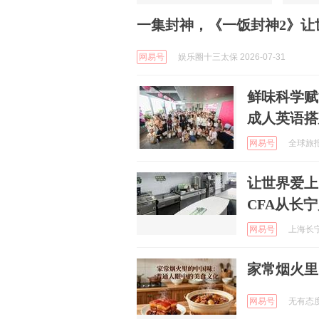
一集封神，《一饭封神2》让
网易号
娱乐圈十三太保 2026-07-31
鲜味科学赋
成人英语搭
网易号
全球旅报 
让世界爱上
CFA从长宁
网易号
上海长宁 
家常烟火里
网易号
无有态度网