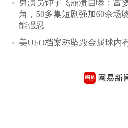
男演员钟宇飞崩溃自曝：富
角，50多集短剧强加60余场吻戏
能强忍
美UFO档案称坠毁金属球内