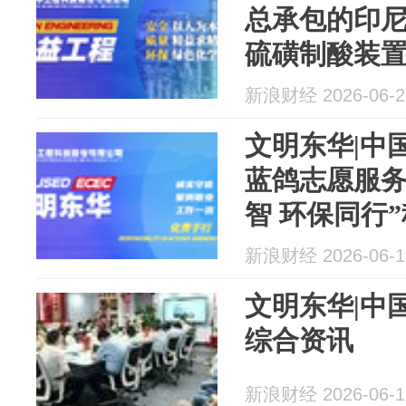
总承包的印
硫磺制酸装
发运
新浪财经 2026-06-2
文明东华|中
蓝鸽志愿服务
智 环保同行
新浪财经 2026-06-1
文明东华|中
综合资讯
新浪财经 2026-06-1