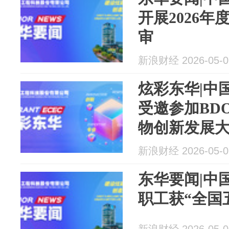
开展2026年
审
新浪财经 2026-05-0
炫彩东华|中
受邀参加BD
物创新发展
术与市...
新浪财经 2026-05-0
东华要闻|中
职工获“全国