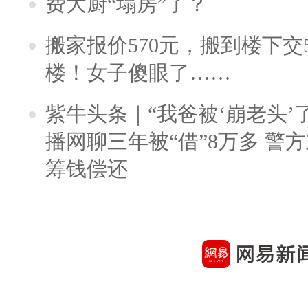
费大厨“塌房”了？
搬家报价570元，搬到楼下交5
楼！女子傻眼了……
紫牛头条｜“我爸被‘崩老头’
播网聊三年被“借”8万多 警
筹钱偿还