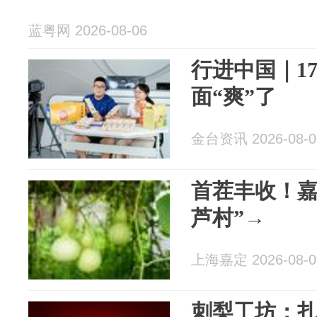
蓝粤网 2026-08-06
行进中国｜1
面“爽”了
金台资讯 2026-08-0
首茬丰收！嘉
芦村”→
上海嘉定 2026-08-0
刺梨工坊：