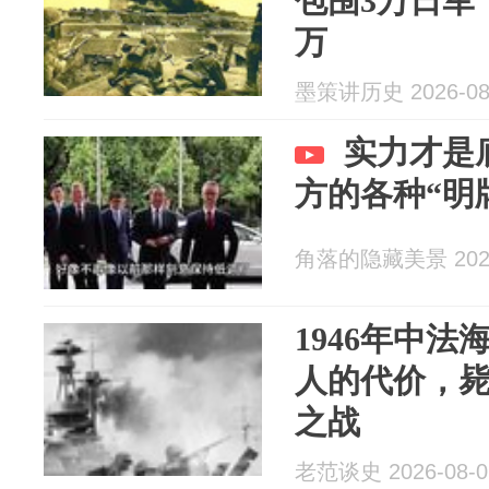
包围3万日军
万
墨策讲历史 2026-08
实力才是底
方的各种“明
角落的隐藏美景 2026
1946年中法
人的代价，毙
之战
老范谈史 2026-08-0