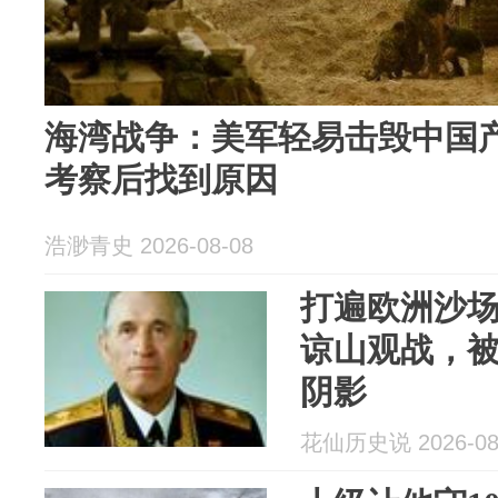
海湾战争：美军轻易击毁中国产
考察后找到原因
浩渺青史 2026-08-08
打遍欧洲沙
谅山观战，
阴影
花仙历史说 2026-08