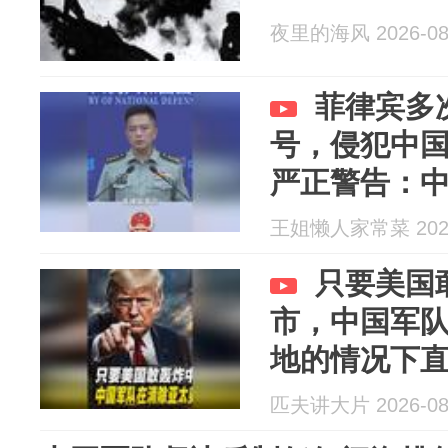
夜里的海风 2026-08
菲律宾多
号，侵犯中
严正警告：
制！
王姐懒人家常菜 2026
只要美国
市，中国军
地的情况下
匹夫讲大片 2026-08