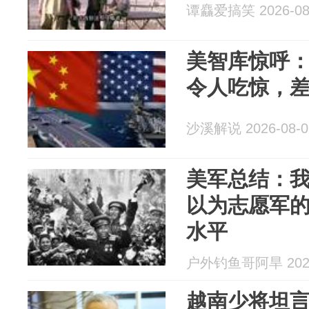
谭麤爱搞笑 2026-08
美智库惊呼
令人吃惊，
沙溪解说 2026-08-0
美军总结：
以为志愿军
水平
户外钓鱼哥阿旱 2026
越南少将坦