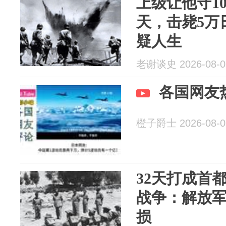
上级让他守1
天，击毙5万
疑人生
老谢谈史 2026-08-0
各国网友
橙子爵士 2026-08-0
32天打成首
战争：解放
损