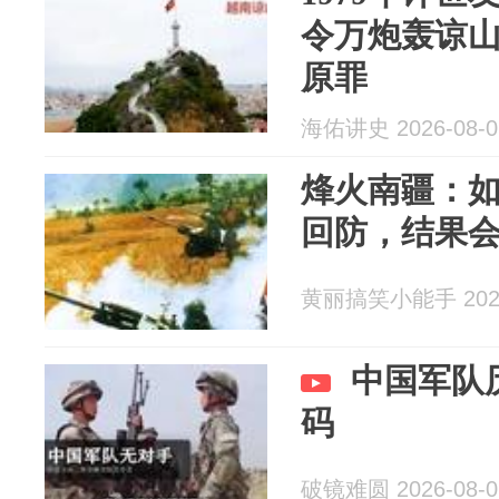
令万炮轰谅
原罪
海佑讲史 2026-08-0
烽火南疆：如
回防，结果
黄丽搞笑小能手 2026
中国军队
码
破镜难圆 2026-08-0