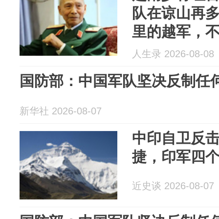
队在谅山再
里的越军，
而是从建制
人生录 2026-08-08
题， 一个都
国防部：中国军队坚决反制任
新华社 2026-08-07
中印自卫反
捷，印军四个
近史谈 2026-08-07