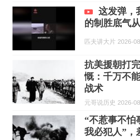
这发弹，
的制胜底气
匹夫讲大片 2026-08
抗美援朝打
慨：千万不能
战术
元哥说历史 2026-08
“不惹事不怕
我必犯人”，