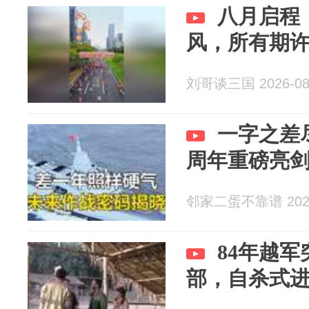
八月启程
风，所有期
刘哥谈三国 2026-08
一字之差尽
周年重磅亮剑
邻家二蛋不靠谱 2026
84年越军
部，自杀式