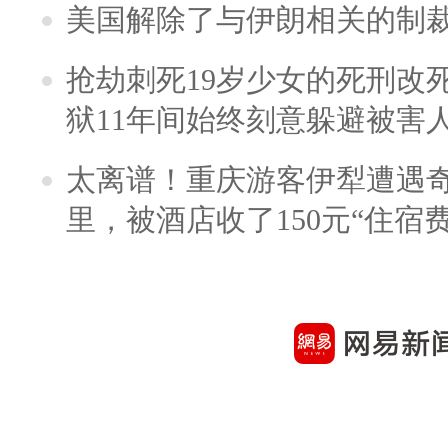
美国解除了与伊朗相关的制
抢劫刺死19岁少女的死刑改
狱11年间始终刻意躲避被害
太离谱！重庆游客伊犁遭遇
里，被酒店收了150元“住宿费