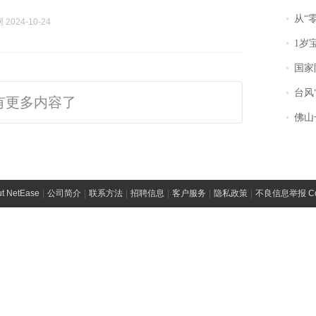
从“零风
2024-10-24
1岁宝宝碰
国家防
台风“
有更多内容了
佛山一中学
t NetEase
|
公司简介
|
联系方法
|
招聘信息
|
客户服务
|
隐私政策
|
不良信息举报 Comp