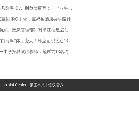
险零投入”到负债百万：一个养牛项目崩盘后，谁该为农户的贷款买单丨红星调查
坏纸巾盒，宝妈被酒店要求赔付924元！三亚一酒店回复：骨瓷定制！网友一查价格，吵翻了
总、应急管理部针对浙江福建启动防汛防台风四级应急响应
白海豚”体型变大！环流面积接近13个浙江那么大
招聘物理教师，笔试前13名均遭淘汰？教育局：已叫停招聘，成立调查组全面核查
laint Center
|
廉正举报
|
侵权投诉