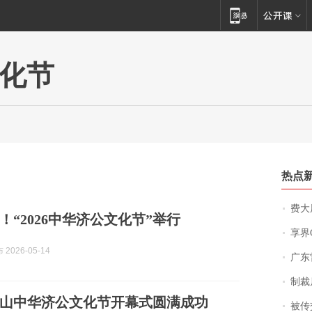
化节
热点
费大厨
！“2026中华济公文化节”举行
享界
2026-05-14
广东雷州
制裁
山中华济公文化节开幕式圆满成功
被传交付严重超