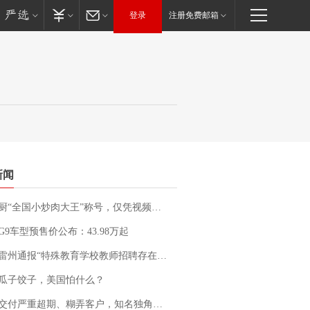
登录
注册免费邮箱
新闻
“全国小炒肉大王”称号，仅凭视频评出？中国烹饪协会回应
G9车型预售价公布：43.98万起
通报“特殊教育学校教师招聘存在违规行为”：已启动问责程序 副校长被停职
瓜子饺子，美国怕什么？
期、糊弄客户，知名独角兽车企创始人回应：都没证据，将依法采取措施，“本人长期与美国交管局保持沟通，对方表示肯定”