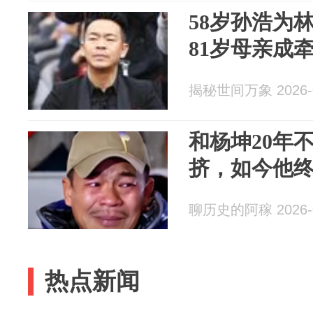
58岁孙浩为
81岁母亲成
揭秘世间万象 2026-0
和杨坤20年
挤，如今他
聊历史的阿稼 2026-0
热点新闻