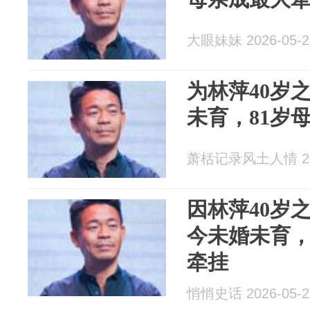
大眼妹妹 2026-05-2
为林萍40岁
未育，81岁
萧栝记录风土人情 202
因林萍40岁
今未婚未育，
牵挂
悄悄史话 2026-05-2