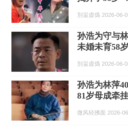
別甾虛僞 2026-06-0
孙浩为守与林
未婚未育58
別甾虛僞 2026-06-0
孙浩为林萍4
81岁母成牵
微风轻拂面 2026-06