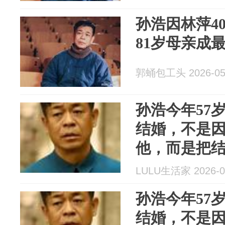
孙浩因林萍4
81岁母亲成
郭蛹包工头 2026-05
孙浩今年57
结婚，不是
他，而是把
的人生计划
LULU生活家 2026-0
孙浩今年57
结婚，不是