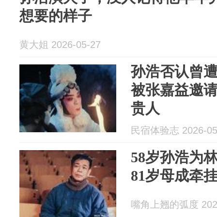
想要的样子
黄大姐 2026-05-27
孙浩否认曾
被张嘉益邀
贵人
民宿体验志 2026-05
58岁孙浩为
81岁母成牵
嘴角上翘的弧度 2026