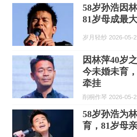
58岁孙浩因
81岁母成最
岁月轻纱 2026-05-2
因林萍40岁
今未婚未育，
牵挂
削桐作琴 2026-05-2
58岁孙浩为
育，81岁母