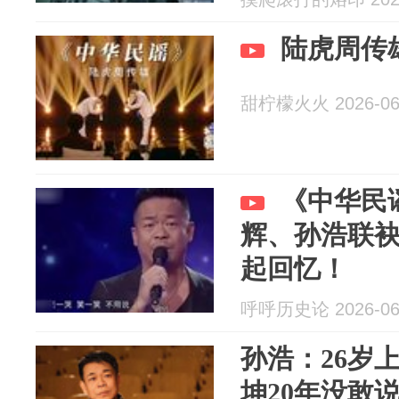
陆虎周传
甜柠檬火火 2026-06
《中华民
辉、孙浩联
起回忆！
呼呼历史论 2026-06
孙浩：26岁
坤20年没敢