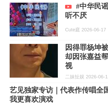
#中华民
听不厌
Cute庭 2026-06-17
因得罪杨坤被
却因张嘉益
视
二妹扯娱 2026-06-1
艺见独家专访｜代表作传唱全
我更喜欢演戏