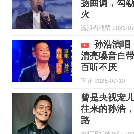
扬曲调，勾
火
流浪者残留 2026-07
孙浩演唱
清亮嗓音自
百听不厌
飞花 2026-07-10
曾是央视宠儿
往来的孙浩
路
摸爬滚打的烙印 2026