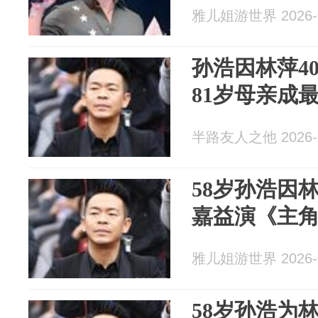
雅儿姐游世界 2026-0
孙浩因林萍4
81岁母亲成
半路友人之他 2026-0
58岁孙浩因
嘉益演《主
雅儿姐游世界 2026-0
58岁孙浩为