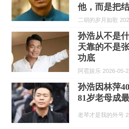
他，而是把
的人生计划
二胡的岁月如歌 2026
孙浩从不是
天靠的不是
功底
阿雹娱乐 2026-05-2
孙浩因林萍4
81岁老母成
老琴才是我的外号 202