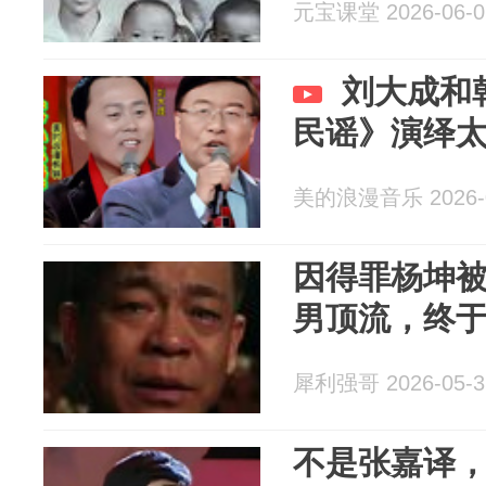
元宝课堂 2026-06-0
刘大成和
民谣》演绎
美的浪漫音乐 2026-0
因得罪杨坤被
男顶流，终
犀利强哥 2026-05-3
不是张嘉译