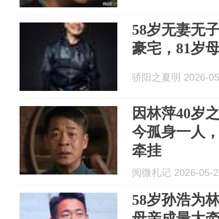
58岁无妻无
豪宅，81岁
骄阳之夏明 2026-05
因林萍40岁
今孤身一人，
牵挂
阅微札记 2026-05-2
58岁孙浩为
母亲成最大