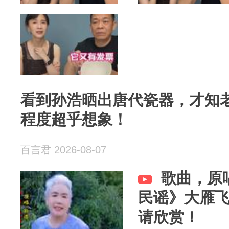
看到孙浩晒出唐代瓷器，才知
程度超乎想象！
百言君 2026-08-07
歌曲，原
民谣》大雁
请欣赏！