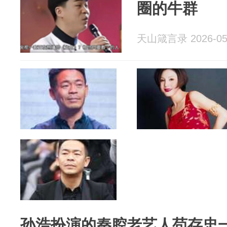
圈的牛群
天山箴言录 2026-05
孙浩扮演的秦腔老艺人苟存忠