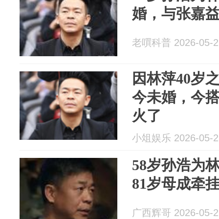
婚，与张嘉
老嘪科普 2026-05-2
因林萍40岁
今未婚，今
火了
小俎娱乐 2026-05-2
58岁孙浩为
81岁母成牵
广西辉哥 2026-05-2