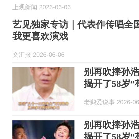
上观新闻 2026-06-06
艺见独家专访｜代表作传唱全
我更喜欢演戏
文汇报 2026-06-06
别再吹捧孙
揭开了58岁
老鹈爱说事 2026-06
别再吹捧孙
揭开了58岁