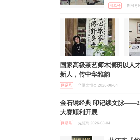
网易号
鲁网枣庄官
国家高级茶艺师木澜玥以人
新人，传中华雅韵
网易号
华夏文博会 2026-08-04
金石镌经典 印记续文脉——2
大赛顺利开展
网易号
先驱鸟 2026-08-04