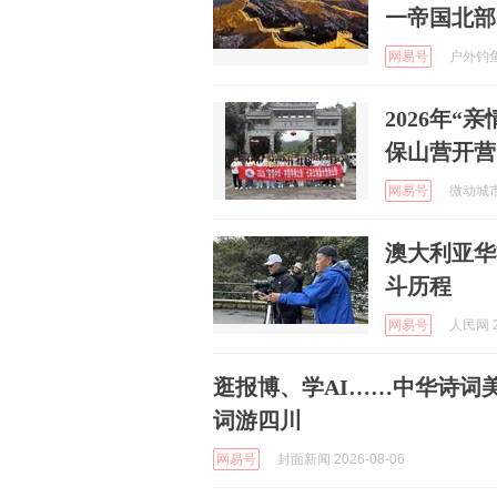
一帝国北部
网易号
户外钓鱼哥
2026年
保山营开营
网易号
微动城市 
澳大利亚华
斗历程
网易号
人民网 2
逛报博、学AI……中华诗词
词游四川
网易号
封面新闻 2026-08-06