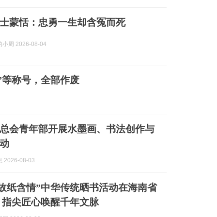
士蒙恬：忠勇一生却含冤而死
周 2026-08-04
”等称号，全部作废
总会青年部开展水墨画、书法创作与
动
2026-08-03
 故纸含情”中华传统晒书活动在海南省
 指尖匠心唤醒千年文脉