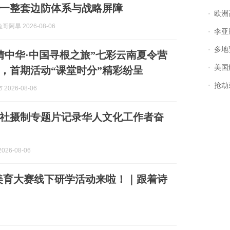
一整套边防体系与战略屏障
欧洲
阿旱 2026-08-06
李亚鹏含泪感谢“
多地
“亲情中华·中国寻根之旅”七彩云南夏令营
美国
，首期活动“课堂时分”精彩纷呈
抢劫刺死
2026-08-06
社摄制专题片记录华人文化工作者奋
026-08-06
美育大赛线下研学活动来啦！｜跟着诗