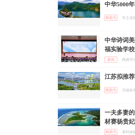
中华5000
网易号
学之道国学
中华诗词美
福实验学校
新闻
网易菏泽 
江苏拟推荐
网易号
无锡发布 
一夫多妻的
材赛杨贵妃
网易号
犀利辣椒 