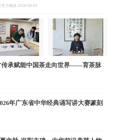
方频道 2026-08-04
才传承赋能中国茶走向世界——育茶脉
026年广东省中华经典诵写讲大赛篆刻