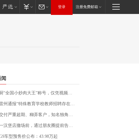
登录
注册免费邮箱
新闻
“全国小炒肉大王”称号，仅凭视频评出？中国烹饪协会回应
通报“特殊教育学校教师招聘存在违规行为”：已启动问责程序 副校长被停职
期、糊弄客户，知名独角兽车企创始人回应：都没证据，将依法采取措施，“本人长期与美国交管局保持沟通，对方表示肯定”
撤场前，通过朋友圈提前告知逐一退费，有顾客仅剩1元也全被退回，分文不少；顾客：言而有信，让人感动
G9车型预售价公布：43.98万起