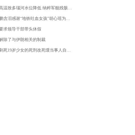
高温致多瑙河水位降低 纳粹军舰残骸重见天日
地铁吐血女孩”胡心瑶为嫣然天使捐99999元：这份捐赠太沉重，尊重其捐赠意愿，个人向胡心瑶和她的病友之家各捐赠99999元
要求领导干部带头休假
解除了与伊朗相关的制裁
19岁少女的死刑改死缓当事人自述：出狱11年间始终刻意躲避被害人家属