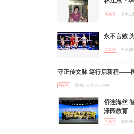
林江东『华
网易号
艺术之家数
永不言败 
网易号
全国妇联女
守正传文脉 笃行启新程——
网易号
冠鸿知识 2026-08-04
侨连海丝 
泽园教育
网易号
北青网-北