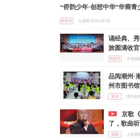
“侨韵少年·创想中华”华裔
网易号
九龙网 2026-08-06
诵经典、秀
旅圆满收官
网易号
大理融媒 
品阅潮州·
州市图书馆
新闻
潮湃新闻 
京歌
了，歌曲听
视频
上班摸鱼一