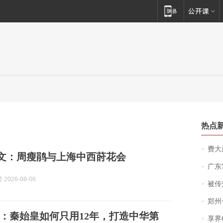
热点
费大厨
吴冠文：周瘦鹃与上海中西莳花会
广东雷州
2026-08-06
被传交付严重超
郑州一汉堡店
：秦始皇如何只用12年，打造中华第
享界