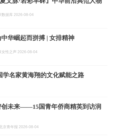
夏文脉·岩彩丰碑』中华前沿典范人物
据库 2026-08-04
为中华崛起而拼搏 | 女排精神
性之声 2026-08-04
国学名家黄海翔的文化赋能之路
智创未来——15国青年侨商精英到访润
京青年报 2026-08-04