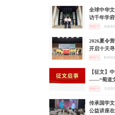
全球中华文
访千年学府
网易号
风逸资讯 
2026夏
开启十天寻
网易号
欧华信息 
【征文】中
——“蜀道
网易号
方志四川 
传承国学文
公益讲座在