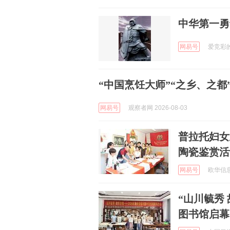
中华第一勇
网易号
爱竞彩的小
“中国烹饪大师”“之乡、之都
网易号
观察者网 2026-08-03
普拉托妇女
陶瓷鉴赏活
网易号
欧华信息 
“山川毓秀
图书馆启幕