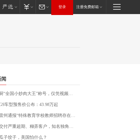
登录
注册免费邮箱
新闻
“全国小炒肉大王”称号，仅凭视频评出？中国烹饪协会回应
G9车型预售价公布：43.98万起
通报“特殊教育学校教师招聘存在违规行为”：已启动问责程序 副校长被停职
期、糊弄客户，知名独角兽车企创始人回应：都没证据，将依法采取措施，“本人长期与美国交管局保持沟通，对方表示肯定”
瓜子饺子，美国怕什么？