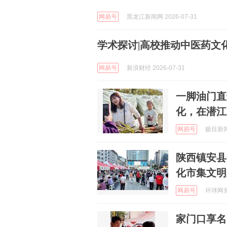
网易号
黑龙江新闻网 2026-07-31
学术探讨|高校推动中医药文
网易号
新浪财经 2026-07-31
一脚油门直
化，在潜江
网易号
极目新闻 
陕西镇安县
化市集文明
网易号
环球网资讯
家门口享名