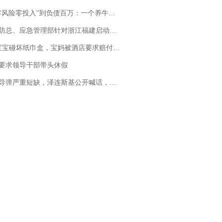
险零投入”到负债百万：一个养牛项目崩盘后，谁该为农户的贷款买单丨红星调查
总、应急管理部针对浙江福建启动防汛防台风四级应急响应
坏纸巾盒，宝妈被酒店要求赔付924元！三亚一酒店回复：骨瓷定制！网友一查价格，吵翻了
要求领导干部带头休假
弹严重短缺，泽连斯基公开喊话，乌克兰失去导弹拦截能力？