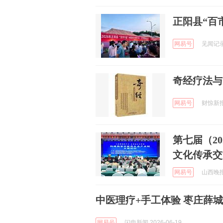
正阳县“百
网易号
见闻记录 
奇经疗法与
网易号
财惊新报 
第七届（2
文化传承交
网易号
山西晚报 
中医理疗+手工体验 枣庄薛
网易号
闪电新闻 2026-06-19