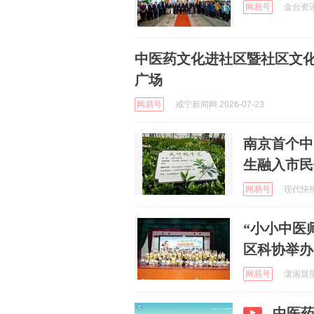
网易号
金台资讯 
中医药文化进社区暨社区文化
广场
网易号
咸宁新闻网 2026-07-23
南京首个中
生融入市民
网易号
现代快报 
“小小中医
区科协举办
网易号
潇湘晨报 
中医药