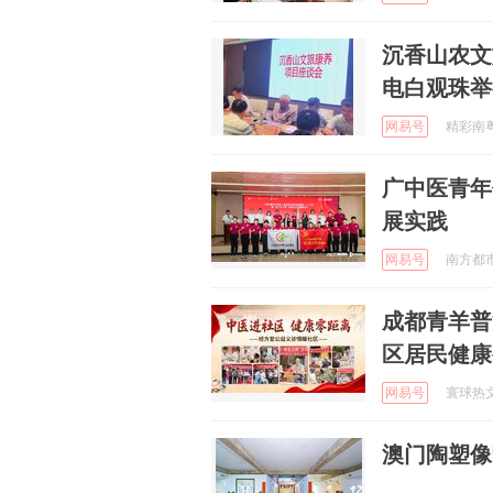
沉香山农文
电白观珠举
网易号
精彩南粤 
广中医青年
展实践
网易号
南方都市报
成都青羊普
区居民健康
网易号
寰球热文 
澳门陶塑像