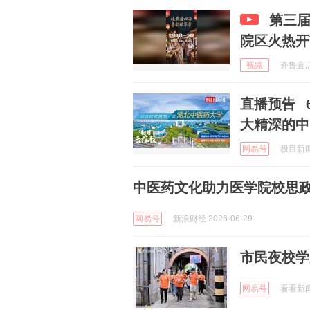
第三
院区火热开
视频
齐鲁壹点 
直播预告 
大精深的中
网易号
极目新闻 
中医药文化助力医学院校思
网易号
新浪财经 2026-06-29
市民夜校学
网易号
看看新闻K