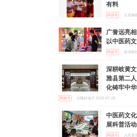
有料
网易号
云安融媒 
广誉远亮相
以中医药文
网易号
新浪财经 
深耕岐黄文
雅县第二人
化铸牢中华
网易号
沙雅好地方 2026-07-28
中医药文化
展科普活动
网易号
人民资讯 