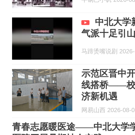
中北大学
气派十足引
马蹄烫嘴说剧 2026-0
示范区晋中开
线搭桥——
济新机遇
网易山西 2026-08-0
青春志愿暖医途——中北大学