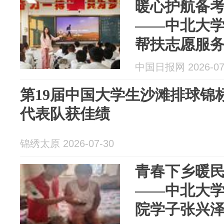
暖心护航备考
——中北大
帮扶志愿服
中国日报网 2026-07
第19届中国大学生沙滩排球锦
代表队获佳绩
锦绣太原 2026-07-30
青春下乡暖民
——中北大
院学子张兴