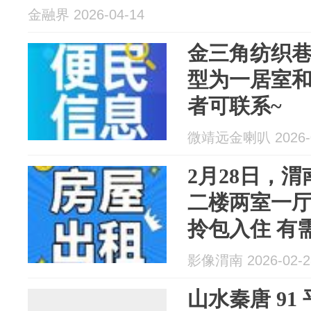
金融界 2026-04-14
金三角纺织
型为一居室
者可联系~
微靖远金喇叭 2026-0
2月28日，
二楼两室一
拎包入住 有
影像渭南 2026-02-2
山水秦唐 91