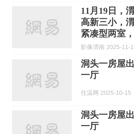
11月19日
高新三小，
紧凑型两室
惠，需租的
影像渭南 2025-11-1
洞头一房屋
一厅
住温网 2025-10-15
洞头一房屋
一厅