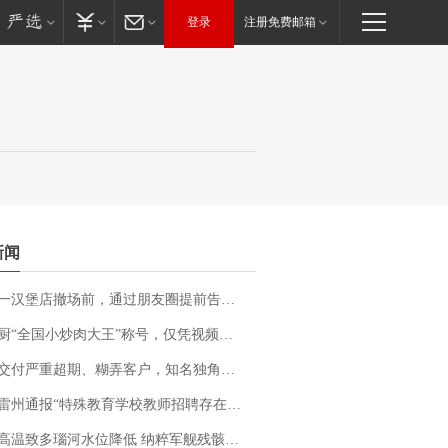
登录
注册免费邮箱
新闻
撤场前，通过朋友圈提前告知逐一退费，有顾客仅剩1元也全被退回，分文不少；顾客：言而有信，让人感动
“全国小炒肉大王”称号，仅凭视频评出？中国烹饪协会回应
期、糊弄客户，知名独角兽车企创始人回应：都没证据，将依法采取措施，“本人长期与美国交管局保持沟通，对方表示肯定”
通报“特殊教育学校教师招聘存在违规行为”：已启动问责程序 副校长被停职
高温致多瑙河水位降低 纳粹军舰残骸重见天日