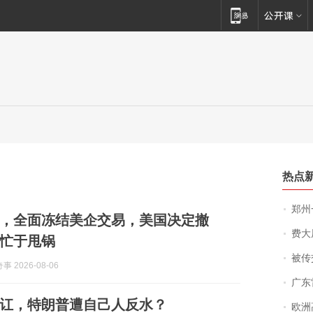
热点
郑州一汉堡店
，全面冻结美企交易，美国决定撤
费大厨
忙于甩锅
被传交付严重超
 2026-08-06
广东雷州
讧，特朗普遭自己人反水？
欧洲