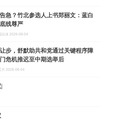
告急？竹北参选人上书郑丽文：蓝白
底线尊严
沫 2026-08-04
让步，舒默助共和党通过关键程序障
门危机推迟至中期选举后
 2026-08-04
|
议