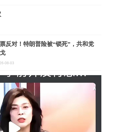
议
50票反对！特朗普险被“锁死”，共和党
戈
6-08-03