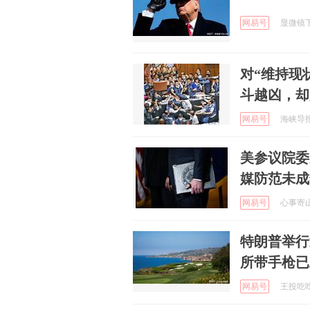
网易号
显微镜下的
对“维持现
斗越凶，却
网易号
海峡导报社
美参议院委
媒防范未成
网易号
心事寄山海
特朗普举行
所带手枪已
网易号
王投吃吃喝