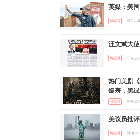
英媒：美国
网易号
娱乐小可爱
汪文斌大使
网易号
叮当当科技
热门美剧《
爆表，黑绿
网易号
爱分享的T
美议员批评
网易号
财闻 202