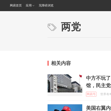
网易首页
应用
无障碍浏览
两党
相关内容
中方不玩了
馆，民主党
网易号
世界有奇事
美国右翼内