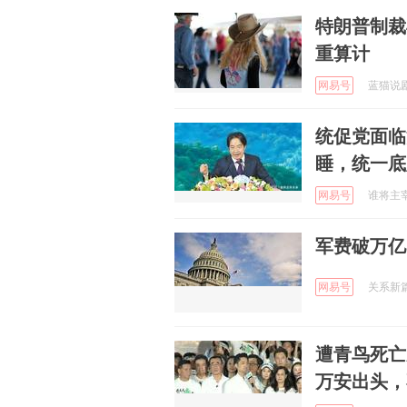
特朗普制裁
重算计
网易号
蓝猫说剧 
统促党面临
睡，统一底
网易号
谁将主宰未
军费破万亿
网易号
关系新篇章
遭青鸟死亡
万安出头，