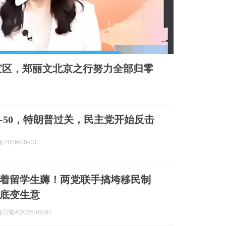
灾区，郑丽文北京之行努力全部归零
9-50，特朗普过关，民主党开始反击
2026-08-03
着留学生薅！两党联手搞垮移民制
底变生意
猫A 2026-08-02