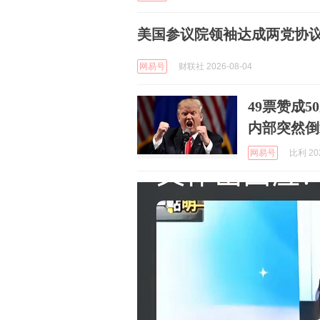
美国参议院领袖达成两党协
网易号
财联社 2026-08-04
49票赞成
内部突然倒
网易号
比利 202