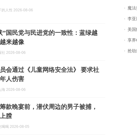
魔法打败魔
人性 2026-08-06
李亚鹏含泪感谢“
美国
状”国民党与民进党的一致性：蓝绿越
享界
越来越像
抢劫刺死
 2026-08-06
员会通过《儿童网络安全法》 要求社
年人伤害
 2026-08-06
筹款晚宴前，潜伏周边的男子被捕，
上膛
喝 2026-08-05