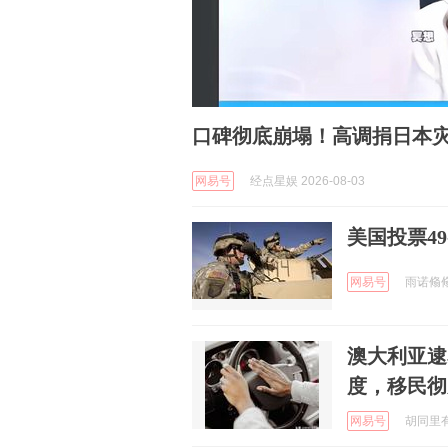
口碑彻底崩塌！高调捐日本
网易号
经点星娱 2026-08-03
美国投票4
网易号
雨诺翛翛 
澳大利亚逮
度，移民彻
网易号
胡同里有只