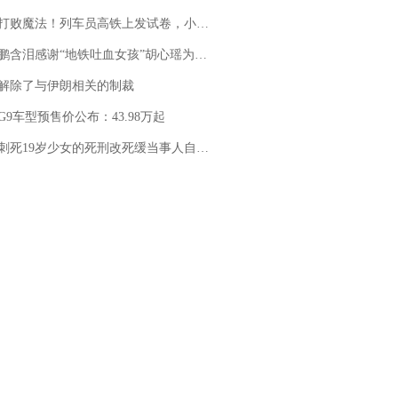
法！列车员高铁上发试卷，小朋友一秒静音，12306回应：列车员个人行为，不是铁路规定
地铁吐血女孩”胡心瑶为嫣然天使捐99999元：这份捐赠太沉重，尊重其捐赠意愿，个人向胡心瑶和她的病友之家各捐赠99999元
解除了与伊朗相关的制裁
G9车型预售价公布：43.98万起
19岁少女的死刑改死缓当事人自述：出狱11年间始终刻意躲避被害人家属