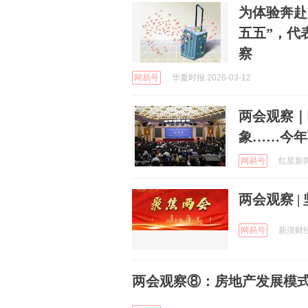
为体验奔赴
五五”，代
察
网易号
华夏时报 2026-03-12
两会观察｜
象……今年
网易号
红星新闻 
两会观察 
网易号
新浪财经 
两会观察⑧：房地产发展模