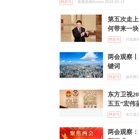
网易号
看看新闻Knews 2026-03-12
第五次走上
何带来一块
网易号
封面新闻 
两会观察丨
键词
网易号
海外网 2
东方卫视2
五五”宏伟
网易号
东方娱乐 
两会观察：