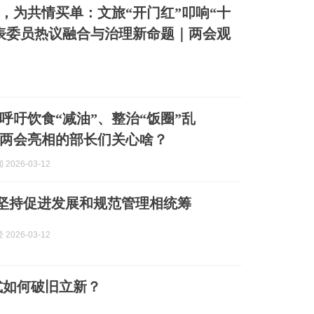
，为共情买单：文旅“开门红”叩响“十
表委员热议融合与治理新命题｜两会观
呼吁饮食“减油”、整治“饭圈”乱
两会亮相的部长们关心啥？
2026-03-12
| 坚持促进发展和规范管理相统筹
2026-03-12
式如何破旧立新？