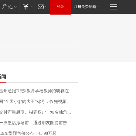
登录
注册免费邮箱
新闻
通报“特殊教育学校教师招聘存在违规行为”：已启动问责程序 副校长被停职
“全国小炒肉大王”称号，仅凭视频评出？中国烹饪协会回应
期、糊弄客户，知名独角兽车企创始人回应：都没证据，将依法采取措施，“本人长期与美国交管局保持沟通，对方表示肯定”
撤场前，通过朋友圈提前告知逐一退费，有顾客仅剩1元也全被退回，分文不少；顾客：言而有信，让人感动
G9车型预售价公布：43.98万起