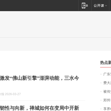
热点
广东雷州
激发“佛山新引擎”澎湃动能，三水今
费大厨
被传交付严重超
 2026-03-27
郑州一汉堡店
韧性与向新，禅城如何在变局中开新
享界