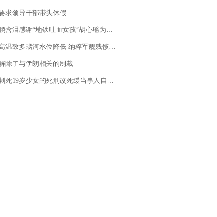
要求领导干部带头休假
地铁吐血女孩”胡心瑶为嫣然天使捐99999元：这份捐赠太沉重，尊重其捐赠意愿，个人向胡心瑶和她的病友之家各捐赠99999元
高温致多瑙河水位降低 纳粹军舰残骸重见天日
解除了与伊朗相关的制裁
19岁少女的死刑改死缓当事人自述：出狱11年间始终刻意躲避被害人家属