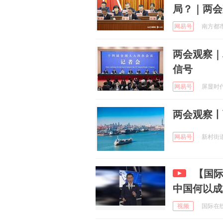
局？｜两会
网易号
南方都市报
两会观察｜
信号
网易号
屏显时代网
两会观察丨
网易号
新村街道办
【国际
中国何以成
视频
国际在线 