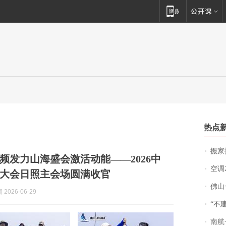
热点
搬家报
频发力山海盛会激活动能——2026中
空调
大会日照主会场圆满收官
佛山一中学
2026-06-29
“不
南航一航班疑向乘