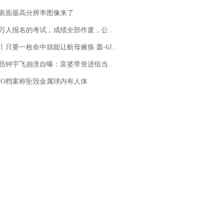
表面最高分辨率图像来了
万人报名的考试，成绩全部作废，公平么？
只要一枚命中就能让航母瘫痪 轰-6J实力有多强？
崩溃自曝：富婆带资进组当女主角，50多集短剧强加60余场吻戏......不敢得罪只能强忍
FO档案称坠毁金属球内有人体