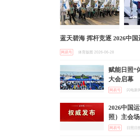
蓝天碧海 挥杆竞逐 2026
网易号
体育版图 2026-06-28
赋能日照‌“
大会启幕
网易号
闪电新闻 
2026中
照）主会场
网易号
日照日报 