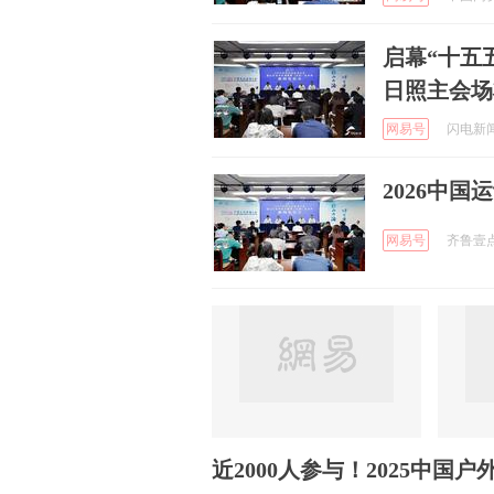
启幕“十五
日照主会场
网易号
闪电新闻 
2026中
网易号
齐鲁壹点 
近2000人参与！2025中