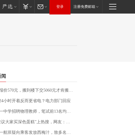
登录
注册免费邮箱
新闻
价570元，搬到楼下交5060元才肯搬上楼！女子傻眼了……
24小时开着反而更省电？电力部门回应
招聘物理教师，笔试前13名均遭淘汰？教育局：已叫停招聘，成立调查组全面核查
建议大家买深色蛋糕”上热搜，网友：天塌了！
客发放西梅汁，致多名乘客在飞行途中排队上厕所！乘客：机上100多人只有2个厕所；客服回应：并非每架飞机都会发放西梅汁