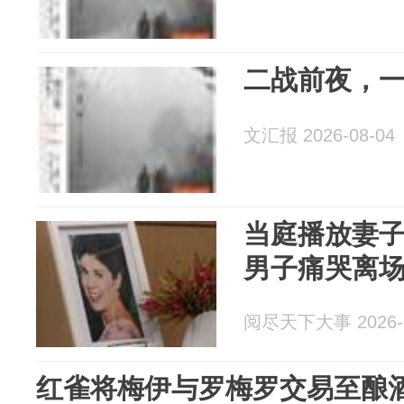
二战前夜，
文汇报 2026-08-04
当庭播放妻
男子痛哭离
阅尽天下大事 2026-0
红雀将梅伊与罗梅罗交易至酿酒