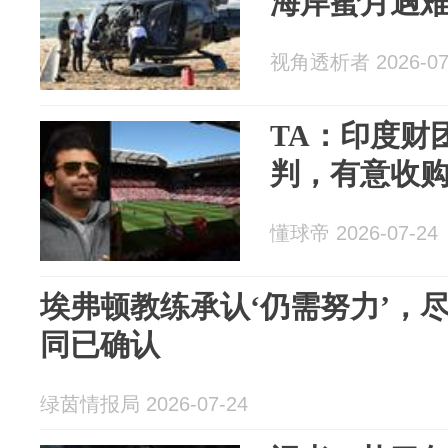
海岸蜜月遇
视角透析者 2026-07
TA：印度财
判，有意收
懂球帝 2026-07-24
埃弗顿教练承认‘仍需努力’，
同已确认
绿茵情报局 2026-07-24