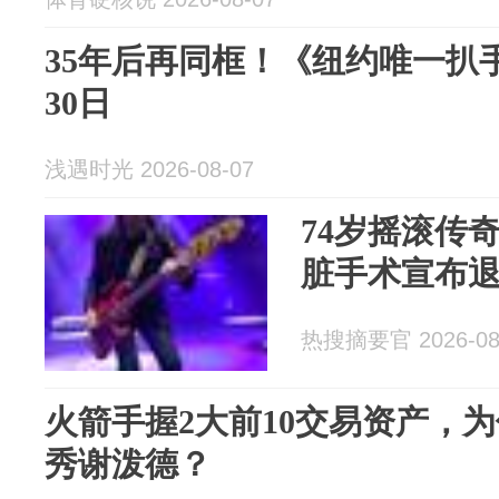
35年后再同框！《纽约唯一扒手》
30日
浅遇时光 2026-08-07
74岁摇滚传奇G
脏手术宣布
热搜摘要官 2026-08
火箭手握2大前10交易资产，
秀谢泼德？