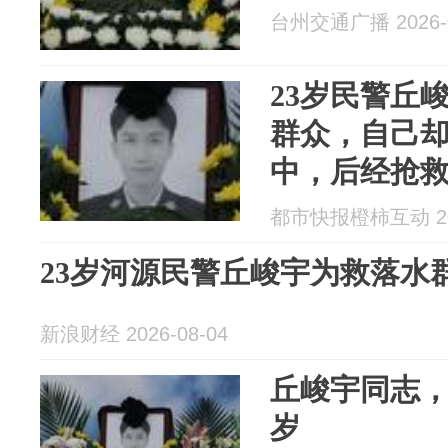
台州交通广播 2026-0
23岁民警丘
群众，自己
中，后经抢
都市快报橙柿互动 202
23岁河源民警丘峻宇为救落水
新浪财经 2026-08-04
丘峻宇同志，
岁