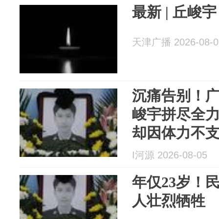
最新 | 丘峻
天津广播 2026-08-0
沉痛告别！广
峻宇拼尽全
却因体力不
救无效牺牲
I河源 2026-08-05
年仅23岁！
人壮烈牺牲