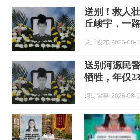
送别！救人
丘峻宇，一
龙川发布 2026-08-0
送别河源民
牺牲，年仅2
河源警事 2026-08-0