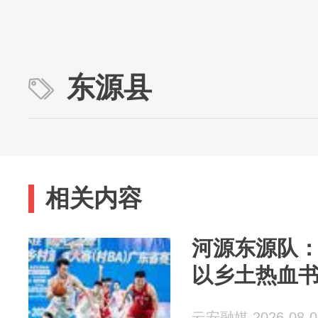
东源县
相关内容
河源东源队：
以乡土热血
云安融媒 2026-08-0