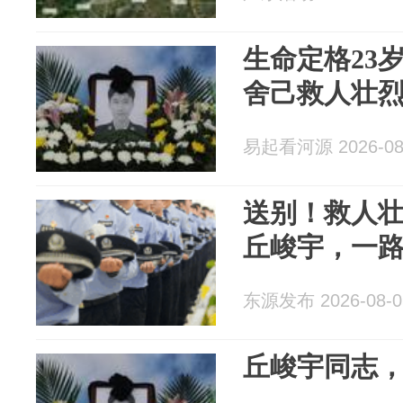
生命定格23
舍己救人壮
易起看河源 2026-08
送别！救人
丘峻宇，一
东源发布 2026-08-0
丘峻宇同志