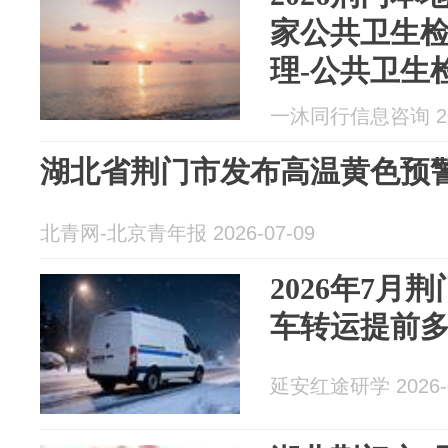
家公共卫生
理-公共卫生
告卫生许可
一沐同行信息咨询 202
湖北省荆门市发布高温黄色预
北青网-北京青年报 2026-07-09
2026年7月
车转运提前
延安红途研学 2026-0