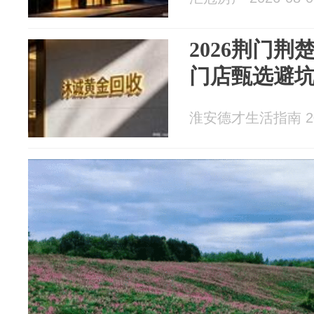
2026荆门
门店甄选避
淮安德才生活指南 202