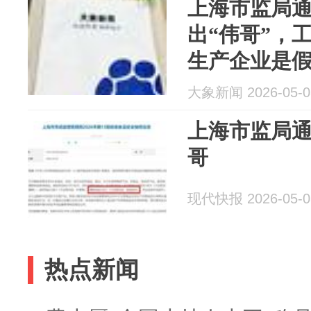
上海市监局
出“伟哥”，
生产企业是
查处置
大象新闻 2026-05-0
上海市监局
哥
现代快报 2026-05-0
热点新闻