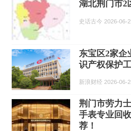
湖北荆门市2
史话古今 2026-06-2
东宝区2家企
识产权保护
新浪财经 2026-06-2
荆门市劳力
手表专业回
荐！