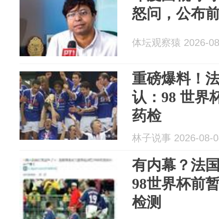
怒问，公布
体坛观察猿 2026-08
重磅爆料！
认：98 世
药检
林子说事 2026-08-0
有内幕？法
98世界杯前
检测