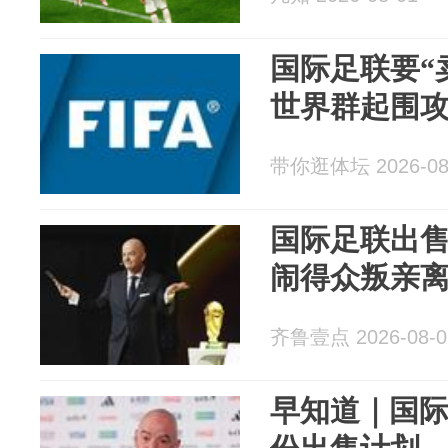
国际足联要“
世界群起围
带你逛体坛 2026-08
国际足联出
闹得众叛亲
齐鲁壹点 2026-08-0
早知道｜国