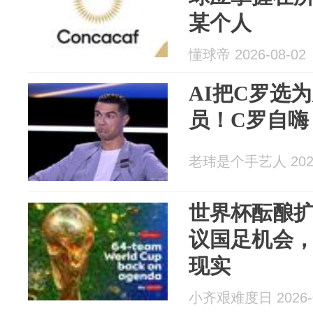
某个人
懂球帝 2026-08-02
AI把C罗选
员！C罗自嗨
老玮是个手艺人 2026
世界杯酝酿扩
议国足机会
现实
小齐艰难度日 2026-0