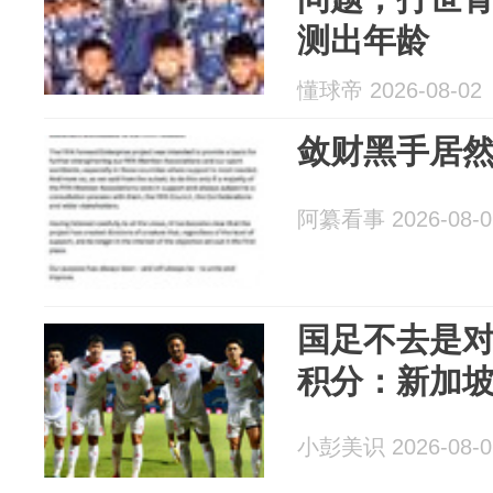
测出年龄
懂球帝 2026-08-02
敛财黑手居
阿纂看事 2026-08-0
国足不去是
积分：新加
小彭美识 2026-08-0