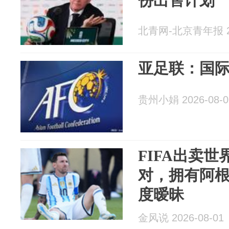
份出售计划
北青网-北京青年报 20
亚足联：国
贵州小娟 2026-08-0
FIFA出卖
对，拥有阿
度暧昧
金风说 2026-08-01