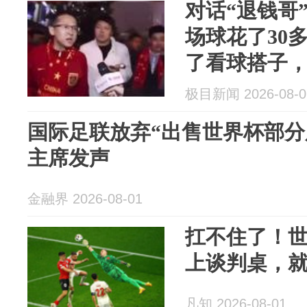
对话“退钱哥
场球花了30
了看球搭子
失控
极目新闻 2026-08-0
国际足联放弃“出售世界杯部分
主席发声
金融界 2026-08-01
扛不住了！
上谈判桌，
凡知 2026-08-01