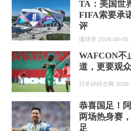
TA：美国世
FIFA索要
评
懂球帝 2026-08-05
WAFCON
道，更要观众
日常碎碎念啊 2026-0
恭喜国足！
两场热身赛
足