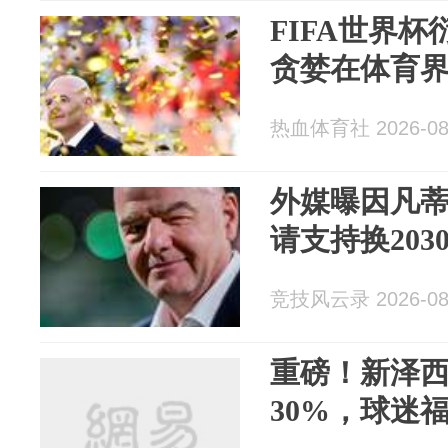
FIFA世界
贪婪在体育
热血体育社 2026-08
外媒曝因凡
请支持换20
竞技风云录 2026-08
重磅！新泽
30%，球迷