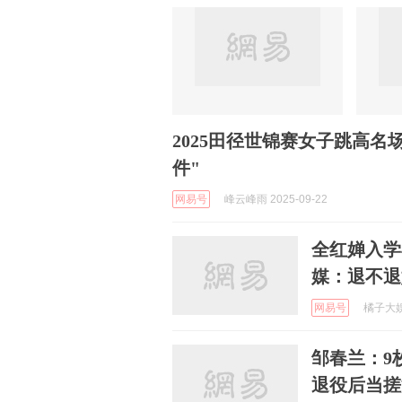
2025田径世锦赛女子跳高
件"
网易号
峰云峰雨 2025-09-22
全红婵入学
媒：退不退
网易号
橘子大娱社
邹春兰：9
退役后当搓