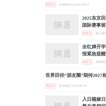
网易号
环球网资讯 2025-09-23
2025东
国际赛事留
网易号
峰云峰雨 
全红婵开学
报紧急提醒
网易号
梁蜱爱玩车
世界田径“朋友圈”期待2027
网易号
新浪财经 2025-09-23
入日籍嫁日