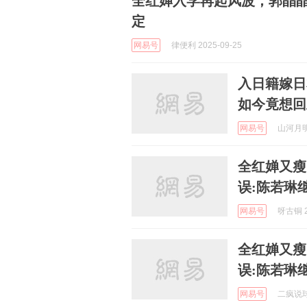
全红婵入学再起风波，郭晶
定
网易号
律便利 2025-09-25
入日籍嫁日
如今竟想回
网易号
山河月明史
全红婵又瘦
误:陈若琳
网易号
呀古铜 2
全红婵又瘦
误:陈若琳
网易号
二疯说球 