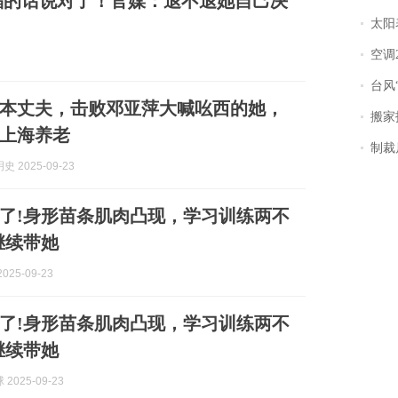
晶的话说对了！官媒：退不退她自己决
太阳
空调
台风“
本丈夫，击败邓亚萍大喊吆西的她，
搬家报
上海养老
制裁
 2025-09-23
了!身形苗条肌肉凸现，学习训练两不
继续带她
025-09-23
了!身形苗条肌肉凸现，学习训练两不
继续带她
2025-09-23