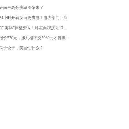
表面最高分辨率图像来了
24小时开着反而更省电？电力部门回应
白海豚”体型变大！环流面积接近13个浙江那么大
价570元，搬到楼下交5060元才肯搬上楼！女子傻眼了……
瓜子饺子，美国怕什么？