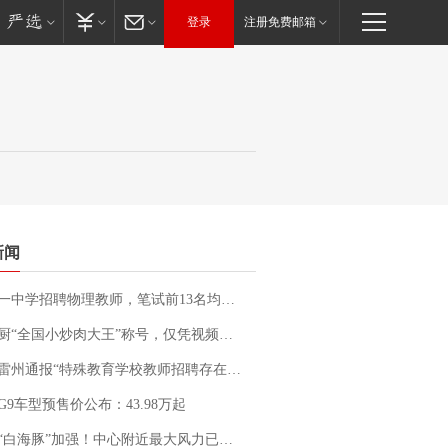
登录
注册免费邮箱
新闻
招聘物理教师，笔试前13名均遭淘汰？教育局：已叫停招聘，成立调查组全面核查
“全国小炒肉大王”称号，仅凭视频评出？中国烹饪协会回应
通报“特殊教育学校教师招聘存在违规行为”：已启动问责程序 副校长被停职
G9车型预售价公布：43.98万起
白海豚”加强！中心附近最大风力已达15级 最新研判