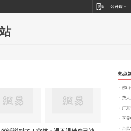
站
热点
佛山一中学
费大厨
广东雷州
享界
台风“