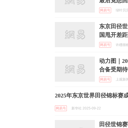
最后竟想回
网易号
绿叶贝贝 
东京田径世
国甩开差距
网易号
许穩很机智
动力图｜2
合备受期待
网易号
上观新闻 
2025年东京世界田径锦标赛
网易号
新华社 2025-09-22
田径世锦赛