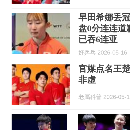
早田希娜丢
盘0分连连道
已吞6连亚
好乒乓 2026-05-16
官媒点名王
非虚
老屬科普 2026-05-1