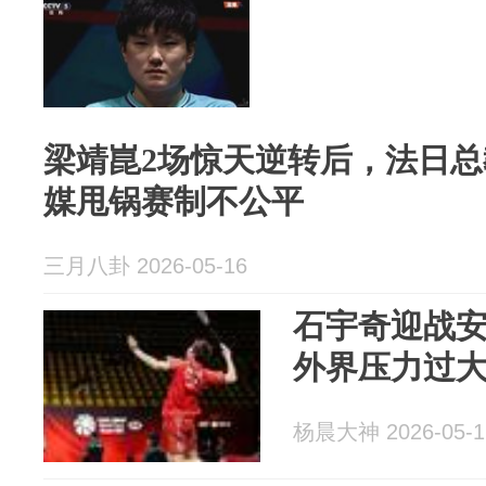
梁靖崑2场惊天逆转后，法日
媒甩锅赛制不公平
三月八卦 2026-05-16
石宇奇迎战
外界压力过大
杨晨大神 2026-05-1