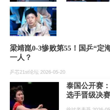
梁靖崑0-3惨败第55！国乒“
一人？
乒芯21st论坛 2026-05-20
泰国公开赛：
选手晋级决
徐扙老表哥 2026-05