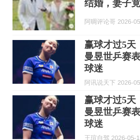
结婚，妻子
阿晭评论哥 2026-05
赢球才过5天
曼昱世乒赛表
球迷
阿讯说天下 2026-05
赢球才过5天
曼昱世乒赛表
球迷
王瑄自驾 2026-05-1