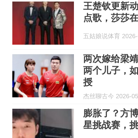
王楚钦更新
点歌，莎莎
五姑娘说体育 2026-0
两次嫁给梁
两个儿子，
授
杰丝聊古今 2026-05
膨胀了？方
星挑战赛，