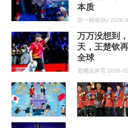
本质
胡一舸南游y 2026-0
万万没想到，
天，王楚钦
全球
老嗮说体育 2026-05