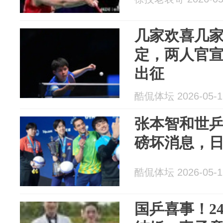
几家欢喜几
定，两人官
出征
酷侃体坛 2026-05-1
张本智和世
磅坏消息，
酷侃体坛 2026-05-1
国乒喜事！2