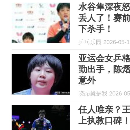
水谷隼深夜
丢人了！赛
下杀手！
乒乓乐园 2026-05-1
亚运会女乒
勤出手，陈
意外
晓岇就是我 2026-05
任人唯亲？
上执教口碑