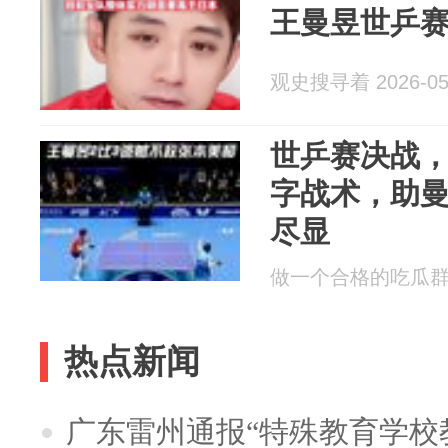
王曼昱世乒赛
观史搜寻着 2026-05
世乒赛决战
字战术，助
尽显
做一个合格的吃瓜群众 2
热点新闻
广东雷州通报“特殊教育学校