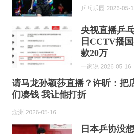
乒乓乐园 2026-05-1
央视直播乒乓
日CCTV播
款20万
一家说 2026-05-16
请马龙孙颖莎直播？许昕：把店
们凑钱 我让他打折
念洲 2026-05-16
日本乒协没