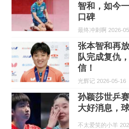
智和，如今
口碑
最终冲刺啊 2026-05
张本智和再
队完成复仇
信！
光辉记 2026-05-16
孙颖莎世乒
大好消息，
不太爱笑的小羊 2026