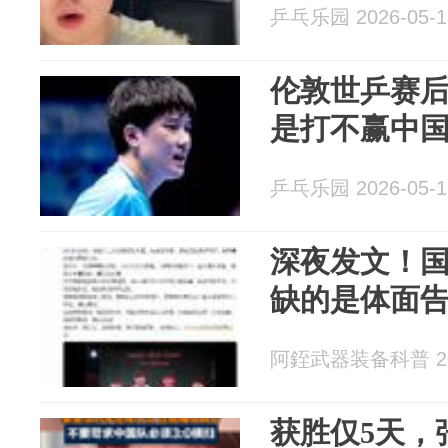
乒乓乐园 2026-05-1
伦敦世乒赛
是打不赢中
乒乓乐园 2026-05-1
深夜发文！
缺的是体面
阿銍武器装备科普 202
获胜仅5天，