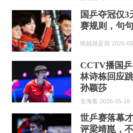
国乒夺冠仅3
赛规则，句句
晓銊就是我 2026-05
CCTV播国
林诗栋回应
孙颖莎
安海客 2026-05-16
世乒赛落幕
评梁靖崑，