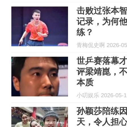
击败过张本
记录，为何
练？
青梅侃史啊 2026-05
世乒赛落幕
评梁靖崑，
本质
小叨娱乐 2026-05-1
孙颖莎陪练因
天，令人担