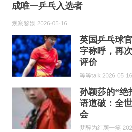
成唯一乒乓入选者
观察鉴娱 2026-05-16
英国乒乓球
字称呼，再
评价
等等talk 2026-05-1
孙颖莎的“绝
语道破：全
会
梦醉为红颜一笑 2026