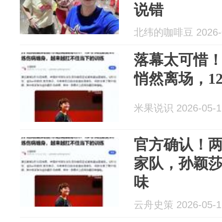
说错
北纬的咖啡豆 2026-0
落幕太可惜！
悄然离场，1
米果说识 2026-05-1
官方确认！
家队，孙颖
味
云舟史策 2026-05-1