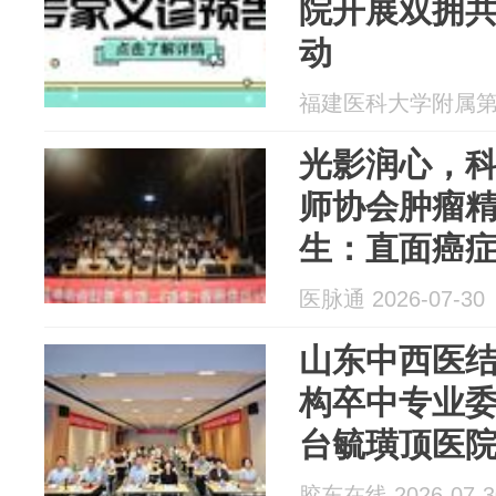
院开展双拥共
动
福建医科大学附属第二医
光影润心，科
师协会肿瘤
生：直面癌
圆满落幕
医脉通 2026-07-30
山东中西医
构卒中专业
台毓璜顶医
教育项目成
胶东在线 2026-07-3