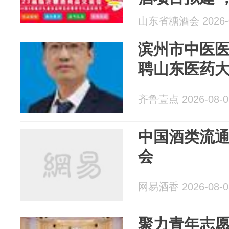
成立精酿专
山东省糖酒会 2026-0
滨州市中医医
聘山东医药
齐鲁壹点 2026-08-0
中国酒类流
会
网易酒香 2026-08-0
聚力青年志愿