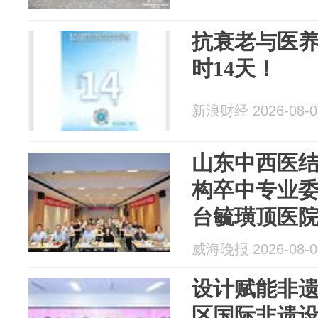
抗衰老与医
时14天！
新浪财经 2026-08-0
山东中西医
构卒中专业
台毓璜顶医
教育项目成
威海晚报 2026-08-0
设计赋能非
区国际非遗