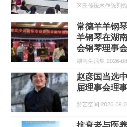
区氏传统木作陈列馆 20
常德羊羊钢
羊钢琴在湖
会钢琴理事
湖南生活集 2026-08
赵彦国当选
届理事会理
黔艺空间 2026-08-0
抗衰老与医