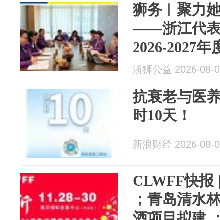
狮务︱聚力她
——浙江代
2026-20
举行
浙狮公益 2026-08-0
抗衰老与医
时10天！
新浪财经 2026-08-0
CLWFF快报
；青岛清水林
酒项目拟建 