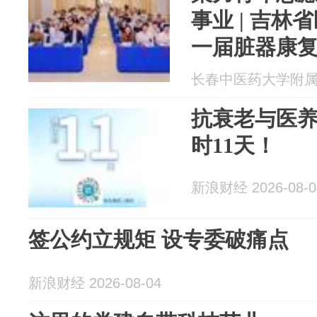
事业 | 吉
一届脏器康
立大会暨青
长春中医药大学附属医院
抗衰老与医
时11天！
新浪财经 2026-08-0
签公约立规矩 设专委破痛点
新浪财经 2026-08-04