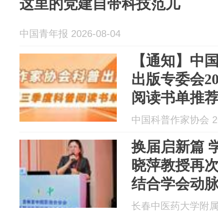
这里的党建自带科技范儿
中国青年报 2026-08-04
【通知】中
出版专委会2
阅读书单推
中国科普作家协会 202
换届启新篇 
晓萍教授再
结合学会动
任委员
长春中医药大学附属医院