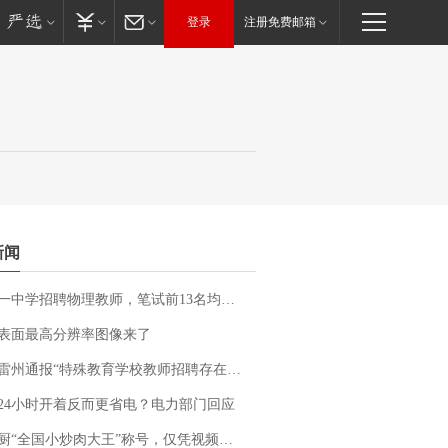
登录
注册免费邮箱
新闻
招聘物理教师，笔试前13名均遭淘汰？教育局：已叫停招聘，成立调查组全面核查
表面最高分辨率图像来了
通报“特殊教育学校教师招聘存在违规行为”：已启动问责程序 副校长被停职
24小时开着反而更省电？电力部门回应
“全国小炒肉大王”称号，仅凭视频评出？中国烹饪协会回应