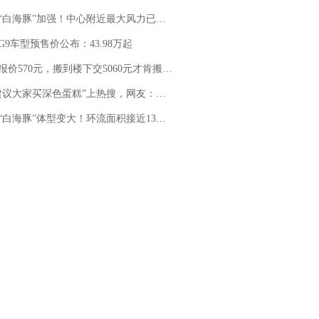
白海豚”加强！中心附近最大风力已达15级 最新研判
G9车型预售价公布：43.98万起
价570元，搬到楼下交5060元才肯搬上楼！女子傻眼了……
建议大家买深色蛋糕”上热搜，网友：天塌了！
白海豚”体型变大！环流面积接近13个浙江那么大