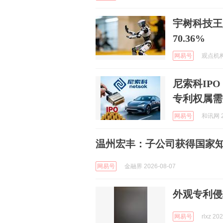
宇树科技王
70.36%
网易号
观点机构 
尼索科IP
专利权属需
网易号
和讯网 2
温州宏丰：子公司获得国家知
网易号
金融界 2026-08-07
外观专利侵
网易号
rlxz 20