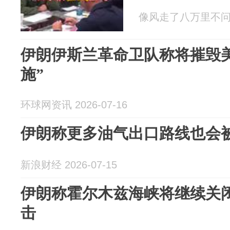
像风走了八万里不问归期
伊朗伊斯兰革命卫队称将摧毁
施”
环球网资讯 2026-07-16
伊朗称更多油气出口路线也会
新浪财经 2026-07-15
伊朗称霍尔木兹海峡将继续关闭
击