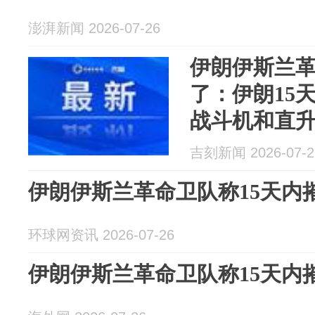
澎湃新闻 2026-07-26
伊朗伊斯兰
了：伊朗15
战斗机和直升
用无人机，摧
吉刻新闻 2026-07-2
机
伊朗伊斯兰革命卫队称15天内
环球网资讯 2026-07-26
伊朗伊斯兰革命卫队称15天内