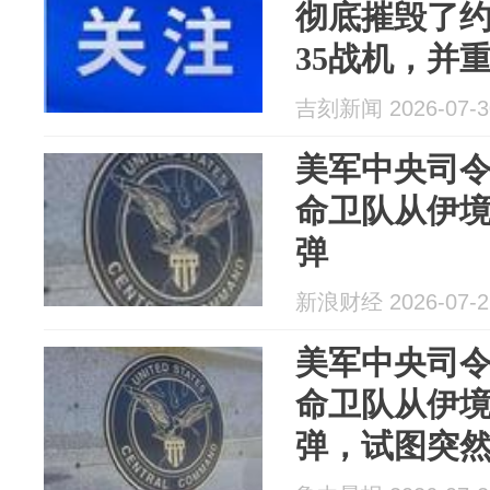
彻底摧毁了约
35战机，并
吉刻新闻 2026-07-3
美军中央司
命卫队从伊
弹
新浪财经 2026-07-2
美军中央司
命卫队从伊
弹，试图突
美军，所有