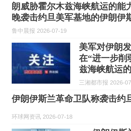
朗威胁霍尔木兹海峡航运的能力
晚袭击约旦美军基地的伊朗伊
鲁中晨报 2026-07-19
美军对伊朗
在“进一步削
兹海峡航运
17日晚袭击
三湘都市报 2026-07
伊斯兰革命卫
伊朗伊斯兰革命卫队称袭击约
环球网资讯 2026-07-18