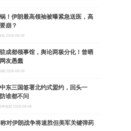
锅！伊朗最高领袖被曝紧急送医，高
要崩？
 2026-08-09
驻成都领事馆，舆论两极分化！曾晒
网友愚蠢
 2026-08-09
中东三国签署北约式盟约，回头一
防谁都不问
色彩 2026-08-09
普称对伊朗战争将速胜但美军关键弹药