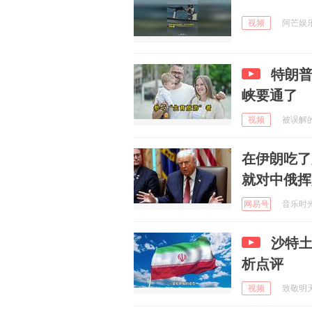
视频
阿芒娱乐说
特朗
峡要通了
视频
被误解的
在伊朗吃了
就对中俄挥
网易号
音乐时光的
沙特
析点评
视频
致敬明天的