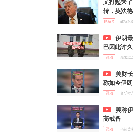
又打起来了
转，英法德
网易号
战域笔墨 
伊朗
巴因此许久
视频
短发过这夏
美财
称如今伊朗
视频
音乐时光的
美称
高戒备
视频
马蹄烫嘴说