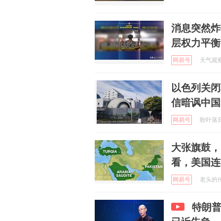
消息突然炸
层权力平衡
网易号
天气观察站
以色列关闭
信暗讽中国
网易号
盼叶落归根
大张旗鼓，
看，美国连
网易号
老头的传奇
特朗