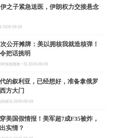
内伊之子紧急送医，伊朗权力交接悬念
2026-08-09
首次公开摊牌：美以拥核我就造核弹！
令把话挑明
时候能微微一笑 2026-08-09
代的叙利亚，已经想好，准备拿俄罗
西方大门
娱乐 2026-08-09
穿美国假情报！美军超7成F35被炸，
出实情？