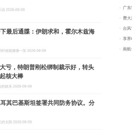
广东雷州
 2026-08-09
费大厨
台风“
普下最后通牒：伊朗求和，霍尔木兹海
享界
南航一航班疑向乘
时候能微微一笑 2026-08-09
大亏，特朗普刚松绑制裁示好，转头
起核大棒
娱乐 2026-08-09
土耳其巴基斯坦签署共同防务协议。分
太阳 2026-08-09