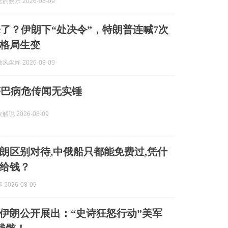
娱乐 2026-08-09
了？伊朗下“处决令”，特朗普连喊7次
格局生变
尘终 2026-08-09
塔巴病危传闻无实锤
说 2026-08-09
朗区别对待,中俄船只都能免费过,凭什
给钱？
2026-08-09
伊朗公开展出：“史诗狂怒行动”美军