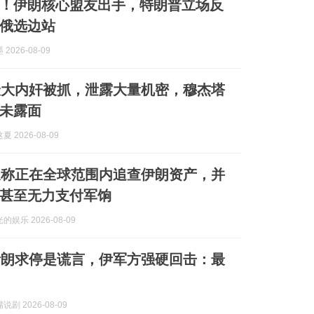
！伊朗核心盟友出手，特朗普立场反
俄选边站
2026-08-09
最大内奸被抓，泄露大量机密，穆杰塔
未露面
 2026-08-09
长称正在全球范围内追查伊朗资产，并
甚至无力支付军饷
娱乐 2026-08-09
伊朗求停是谎言，伊军方强硬回击：最
剧 2026-08-09