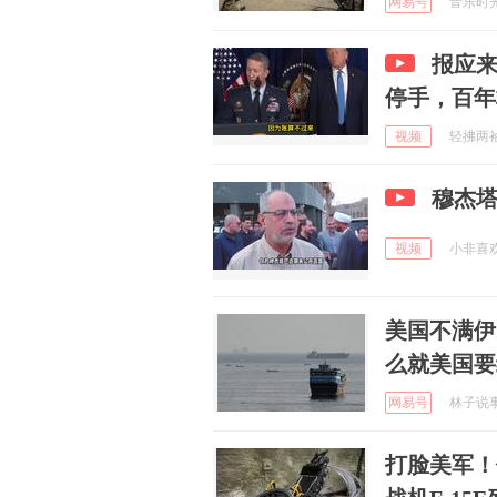
网易号
音乐时光的
报应来
停手，百年
视频
轻拂两袖风
穆杰
视频
小非喜欢解
美国不满伊
么就美国要
网易号
林子说事 
打脸美军！