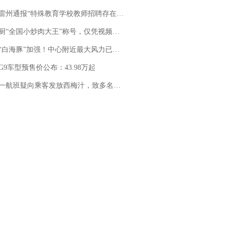
通报“特殊教育学校教师招聘存在违规行为”：已启动问责程序 副校长被停职
“全国小炒肉大王”称号，仅凭视频评出？中国烹饪协会回应
白海豚”加强！中心附近最大风力已达15级 最新研判
G9车型预售价公布：43.98万起
客发放西梅汁，致多名乘客在飞行途中排队上厕所！乘客：机上100多人只有2个厕所；客服回应：并非每架飞机都会发放西梅汁