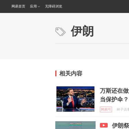
网易首页
应用
无障碍浏览
伊朗
相关内容
万斯还在做
当保护伞？
网易号
林子说事 
伊朗