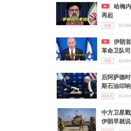
哈梅
再起
视频
雨诺翛翛 
伊朗
革命卫队司
视频
被误解的
后阿萨德时
斯石油叩响
网易号
音乐时光的
中方卫星戳
伊朗早就说