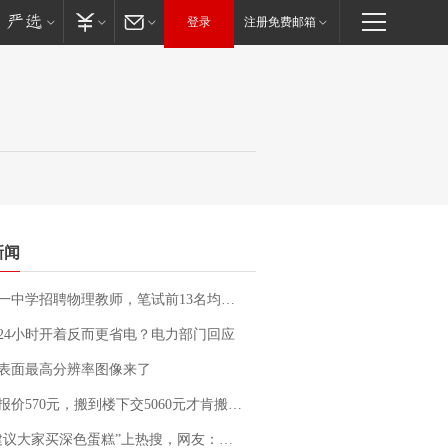
登录
注册免费邮箱
新闻
招聘物理教师，笔试前13名均遭淘汰？教育局：已叫停招聘，成立调查组全面核查
24小时开着反而更省电？电力部门回应
表面最高分辨率图像来了
价570元，搬到楼下交5060元才肯搬上楼！女子傻眼了……
建议大家买深色蛋糕”上热搜，网友：天塌了！