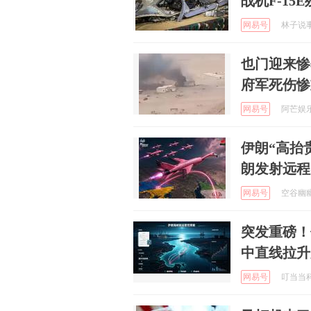
战机F-15
网易号
林子说事 
也门迎来惨
府军死伤惨
网易号
阿芒娱乐说
伊朗“高抬
朗发射远程
网易号
空谷幽幽蓝
突发重磅！
中直线拉升
网易号
叮当当科技