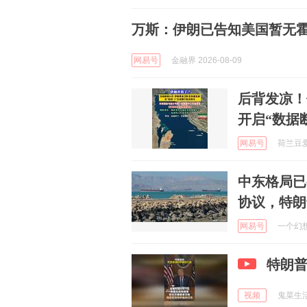
万斯：伊朗已告知美国暂无
网易号
金融界 2026-08-09
后背发凉！
开启“数据
网易号
荷兰豆爱健
中东格局已
协议，特朗
网易号
一个幻想者
特朗
视频
鬼菜生活 