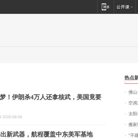
热点
佛山一中学
梦！伊朗杀4万人还拿核武，美国竟要
空调
太阳
2026-08-09
搬家报
祭出新武器，航程覆盖中东美军基地
“不