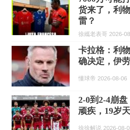
货来了，利
雷？
徐纗老表哥 2026-08
卡拉格：利
确决定，伊
懂球帝 2026-08-06
2-0到2-4
顽疾，19岁
徐徐解说 2026-08-0