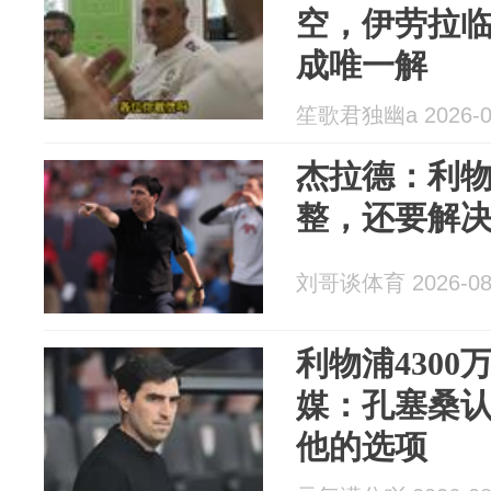
空，伊劳拉
成唯一解
笙歌君独幽a 2026-0
杰拉德：利
整，还要解
刘哥谈体育 2026-08
利物浦430
媒：孔塞桑
他的选项