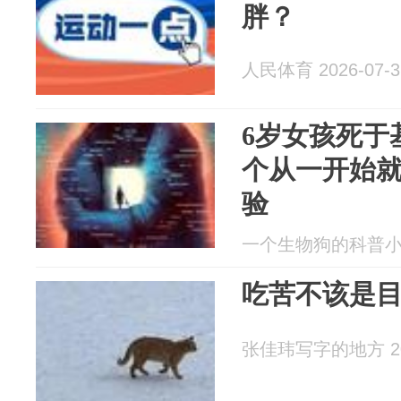
胖？
人民体育 2026-07-3
6岁女孩死于
个从一开始
验
一个生物狗的科普小园 2
吃苦不该是
张佳玮写字的地方 202