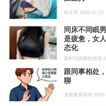
柏文学 2026-07-22
同床不同眠
是疲惫，女
态化
新时代的两性情感 202
跟同事相处，
聊
龙图教育咨询 2026-0