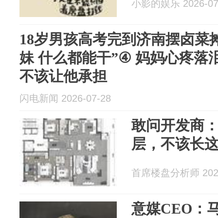
小影的娱乐 2026-07
18岁男孩高考完到济南摆卤菜
妹 什么都能干”④ 妈妈心疼落
不该让他承担
闪电新闻 2026-07-28
敢问开发商：
层，不该长
首席楼盘分析师 2026
意媒CEO：