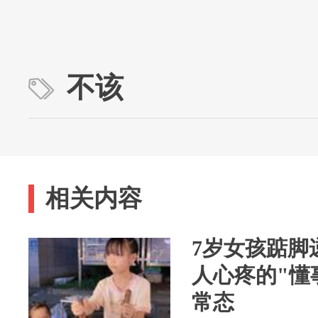
不该
相关内容
7岁女孩踮脚
人心疼的"懂
常态