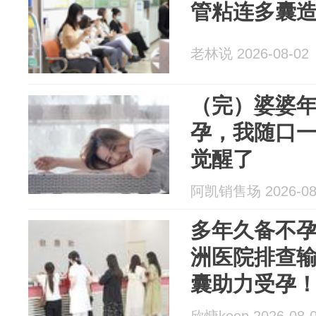
管粘连多囊造
老林说 2026-08-02
（完）婆婆
孕，我随口
觉醒了
阿凯销售场 2026-08
多年久备不
洲医院排查
囊助力受孕