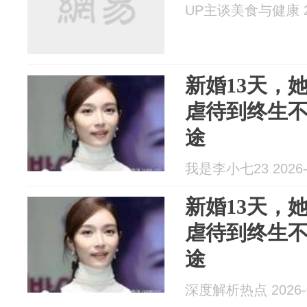
UP主谈美食与健康 20
新婚13天，
虐待到终生
途
我是李小七23 2026-
新婚13天，
虐待到终生
途
深度解析热点 2026-0