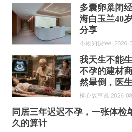
多囊卵巢闭
海白玉兰40
分享
小段知识feel 2026-0
我天生不能
不孕的建材
然晕倒，医
喜你，是三
橙心故事说 2026-08
同居三年迟迟不孕，一张体检
久的算计