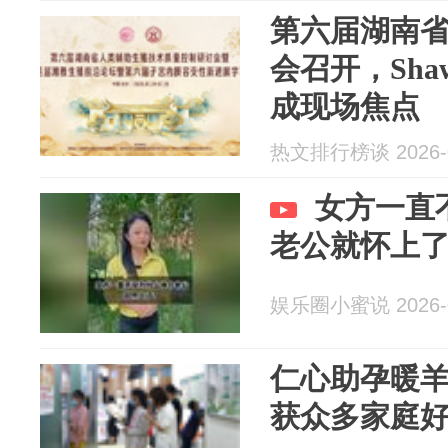
第六届湖南
会召开，Sha
成现场焦点
热文排行榜谈 2026-0
女方一直
老公就怀上
娱乐圈小蜜说 2026-0
仁心助孕暖羊
获众多家庭好