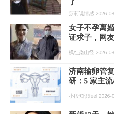
了
莎莉说情感 2026-08
女子不孕离
证求子，网
枫红染山径 2026-08
济南输卵管
研：5 家主
小段知识feel 2026-0