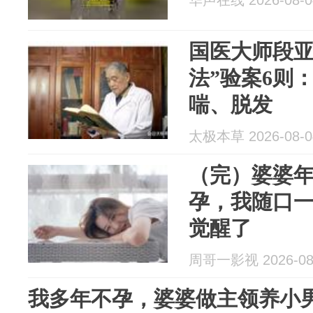
华声在线 2026-08-0
国医大师段亚
法”验案6则
喘、脱发
太极本草 2026-08-0
（完）婆婆
孕，我随口
觉醒了
周哥一影视 2026-08
我多年不孕，婆婆做主领养小