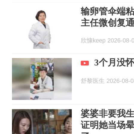
输卵管伞端
主任微创复
欣慷keep 2026-08-
3个月没
舒黎医生 2026-08-0
婆婆非要我
证明她当场