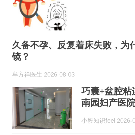
久备不孕、反复着床失败，为
镜？
牟方祥医生 2026-08-03
巧囊+盆腔粘
南园妇产医
小段知识feel 2026-0