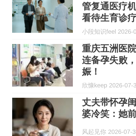
管复通医疗
看待生育诊
小段知识feel 2026-0
重庆五洲医
连备孕失败
娠！
欣慷keep 2026-07-
丈夫带怀孕
婆冷笑：她
风起见你 2026-07-3