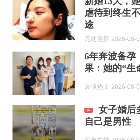
新婚13天，
虐待到终生
途
无处遁形 2026-08-0
6年奔波备孕
果：她的“生
寰球热文 2026-08-0
女子婚后
自己是男性