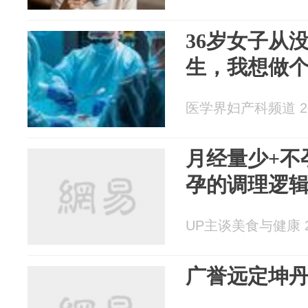
36岁女子从
生，我想做个
医学界妇产科频道 202
月经量少+不
孕的调理逻
UP主谈美食与健康 20
广誉远定坤