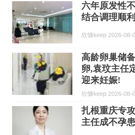
六年原发性不
结合调理顺利
欣慷keep 2026-08-
高龄卵巢储
卵,袁玟主任
迎来妊娠!
欣慷keep 2026-08-
扎根重庆专
主任成不孕