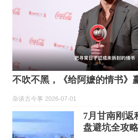
不吹不黑，《给阿嬷的情书》
杂谈古今事 2026-07-01
7月甘南刚返
盘避坑全攻