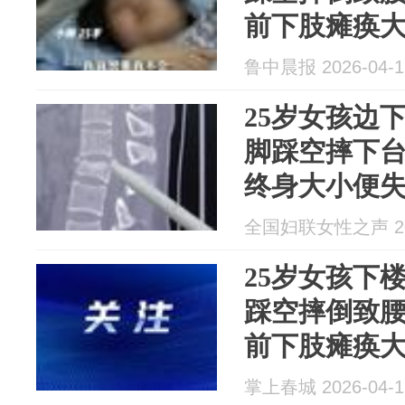
前下肢瘫痪
这辈子就完
鲁中晨报 2026-04-1
发灾难性后
25岁女孩边
脚踩空摔下
终身大小便
全国妇联女性之声 202
25岁女孩下
踩空摔倒致
前下肢瘫痪
掌上春城 2026-04-1