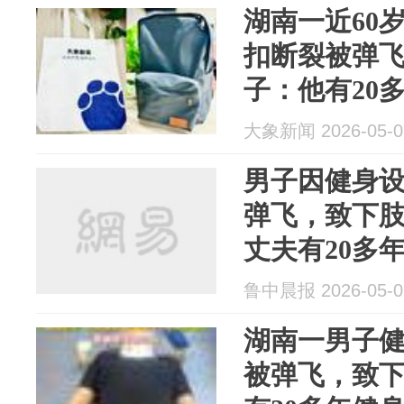
湖南一近60
扣断裂被弹
子：他有20
房说硬盘损
大象新闻 2026-05-0
警方已介入
男子因健身
弹飞，致下
丈夫有20多
称硬盘损坏
鲁中晨报 2026-05-0
湖南一男子
被弹飞，致