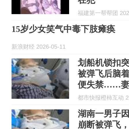
福建第一帮帮团 2026
15岁少女笑气中毒下肢瘫痪
新浪财经 2026-05-11
划船机锁扣突
被弹飞后脑
便失禁……妻
健身经验，健
都市快报橙柿互动 202
控”只赔2万
湖南一男子
崩断被弹飞