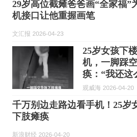
29岁高位截瘫爸爸画“全家福
机接口让他重握画笔
文汇报 2026-04-23
25岁女孩下
机，一脚踩
痪：“我还这
子就完了吧”
观威海 2026-04-20
楼梯过马路
千万别边走路边看手机！25岁
可能就是一
下肢瘫痪
新浪财经 2026-04-20