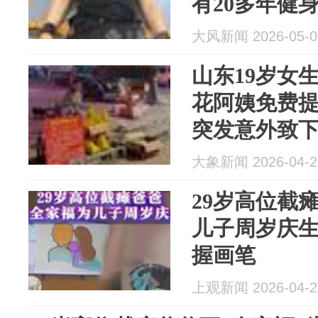
有20多年健
盘损坏，无
大风新闻 2026-05-0
介入
山东19岁女
花阿姨免费
突发意外致
摆摊筹钱
大象新闻 2026-04-2
29岁高位截
儿子周岁庆
握画笔
上观新闻 2026-04-2