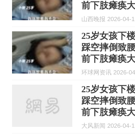
前下肢瘫痪
这辈子就完
山西晚报 2026-04-1
发灾难性后
25岁女孩下
踩空摔倒致
前下肢瘫痪大
事引发灾难
环球网资讯 2026-04
25岁女孩下
踩空摔倒致
前下肢瘫痪
这辈子就完
大风新闻 2026-04-1
发灾难性后