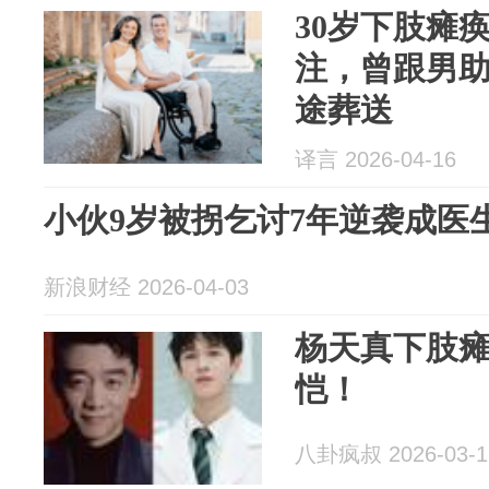
30岁下肢瘫
注，曾跟男
途葬送
译言 2026-04-16
小伙9岁被拐乞讨7年逆袭成医
新浪财经 2026-04-03
杨天真下肢
恺！
八卦疯叔 2026-03-1