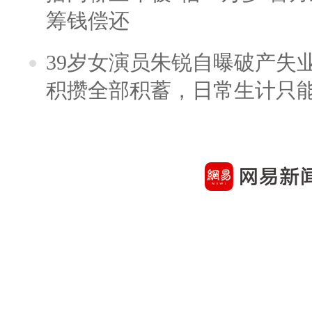
筹钱偿还
39岁女演员朱锐自曝破产失
积攒全部积蓄，日常生计只