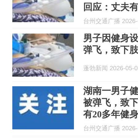
回应：丈夫有
健身房称硬
台州交通广播 2026-0
控
男子因健身
弹飞，致下
蓬勃新闻 2026-05-0
湖南一男子
被弹飞，致
有20多年健
盘损坏，无
台州交通广播 2026-0
介入