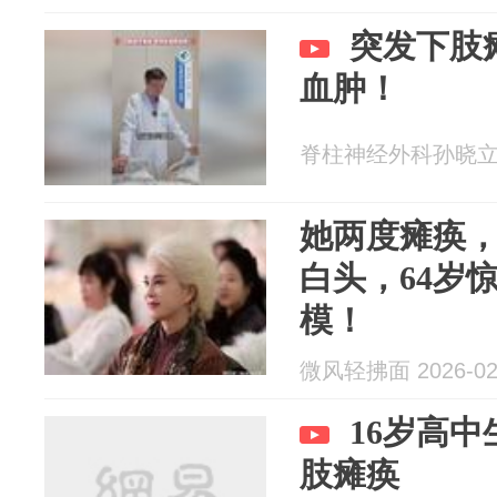
突发下肢
血肿！
脊柱神经外科孙晓立 20
她两度瘫痪
白头，64岁
模！
微风轻拂面 2026-02
16岁高
肢瘫痪