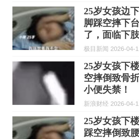
25岁女孩边
脚踩空摔下
了，面临下
禁，医生：
极目新闻 2026-04-1
25岁女孩下
空摔倒致骨
小便失禁！
新浪财经 2026-04-1
25岁女孩下
踩空摔倒致