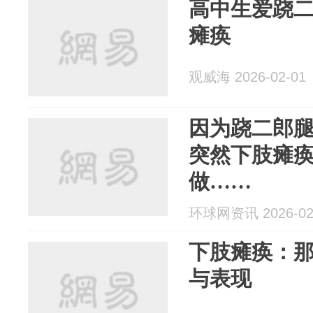
高中生爱跷
瘫痪
观威海 2026-02-01
因为跷二郎腿
突然下肢瘫
做……
环球网资讯 2026-02
下肢瘫痪：
与表现