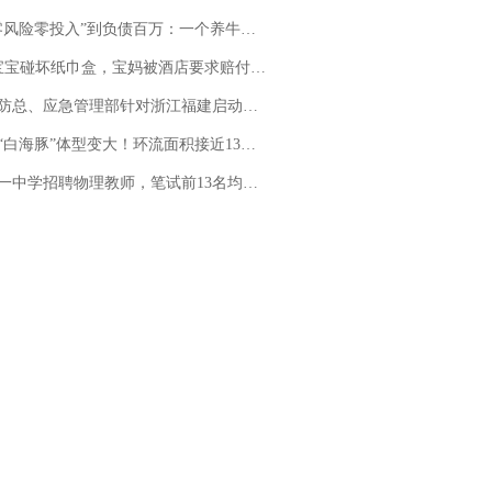
险零投入”到负债百万：一个养牛项目崩盘后，谁该为农户的贷款买单丨红星调查
坏纸巾盒，宝妈被酒店要求赔付924元！三亚一酒店回复：骨瓷定制！网友一查价格，吵翻了
总、应急管理部针对浙江福建启动防汛防台风四级应急响应
白海豚”体型变大！环流面积接近13个浙江那么大
招聘物理教师，笔试前13名均遭淘汰？教育局：已叫停招聘，成立调查组全面核查