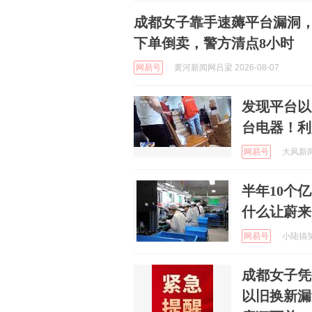
成都女子靠手速薅平台漏洞，
下单倒卖，警方清点8小时
网易号
黄河新闻网吕梁 2026-08-07
发现平台以
台电器！利
网易号
大风新闻 
半年10个
什么让蔚来
网易号
小陆搞笑日
成都女子凭
以旧换新漏