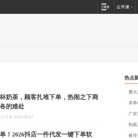
热点
费大厨
杯奶茶，顾客扎堆下单，热闹之下商
享界
各的难处
广东雷州
千客 2026-08-07
制裁
单！2026抖店一件代发一键下单软
被传交付严重超