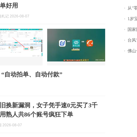
单好用
从“零风
记 2026-08-07
1岁宝宝碰
国家防
台风“
佛山一中学
“自动拍单、自动付款”
旧换新漏洞，女子凭手速0元买了3千
用熟人共86个账号疯狂下单
2026-08-07