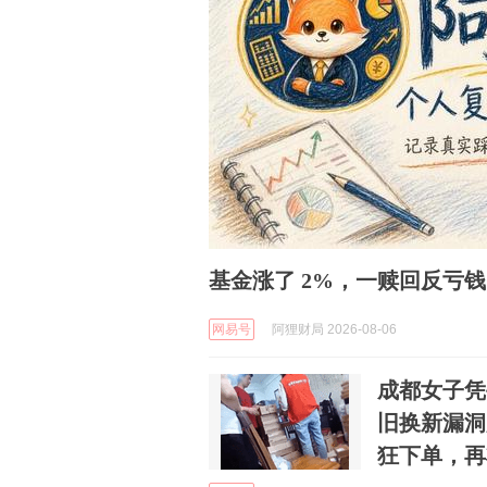
基金涨了 2%，一赎回反亏钱
网易号
阿狸财局 2026-08-06
成都女子凭
旧换新漏洞
狂下单，再