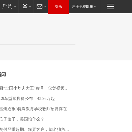
登录
注册免费邮箱
新闻
“全国小炒肉大王”称号，仅凭视频评出？中国烹饪协会回应
G9车型预售价公布：43.98万起
通报“特殊教育学校教师招聘存在违规行为”：已启动问责程序 副校长被停职
瓜子饺子，美国怕什么？
期、糊弄客户，知名独角兽车企创始人回应：都没证据，将依法采取措施，“本人长期与美国交管局保持沟通，对方表示肯定”