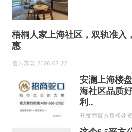
梧桐人家上海社区，双轨准入
惠
佰乐养老 2026-03-22
安澜上海楼盘
海社区品质好
利..
开发商官方售楼处资讯 2
这个6.5平