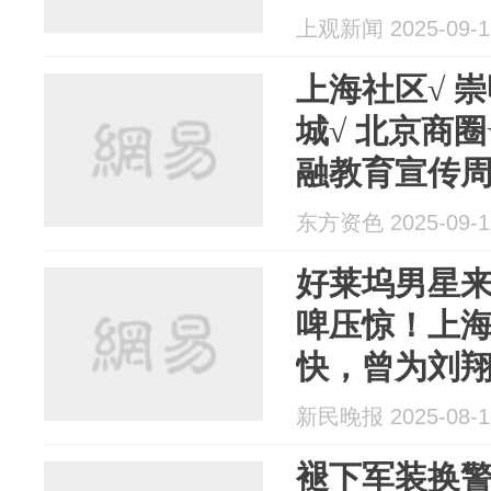
上观新闻 2025-09-1
上海社区√ 
城√ 北京商圈
融教育宣传
亮！
东方资色 2025-09-1
好莱坞男星
啤压惊！上
快，曾为刘
疗
新民晚报 2025-08-1
褪下军装换警