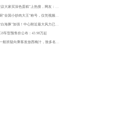
建议大家买深色蛋糕”上热搜，网友：天塌了！
“全国小炒肉大王”称号，仅凭视频评出？中国烹饪协会回应
白海豚”加强！中心附近最大风力已达15级 最新研判
G9车型预售价公布：43.98万起
客发放西梅汁，致多名乘客在飞行途中排队上厕所！乘客：机上100多人只有2个厕所；客服回应：并非每架飞机都会发放西梅汁