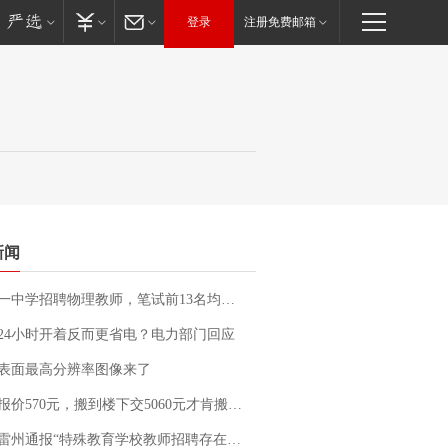
登录
注册免费邮箱
新闻
招聘物理教师，笔试前13名均遭淘汰？教育局：已叫停招聘，成立调查组全面核查
24小时开着反而更省电？电力部门回应
表面最高分辨率图像来了
价570元，搬到楼下交5060元才肯搬上楼！女子傻眼了……
通报“特殊教育学校教师招聘存在违规行为”：已启动问责程序 副校长被停职