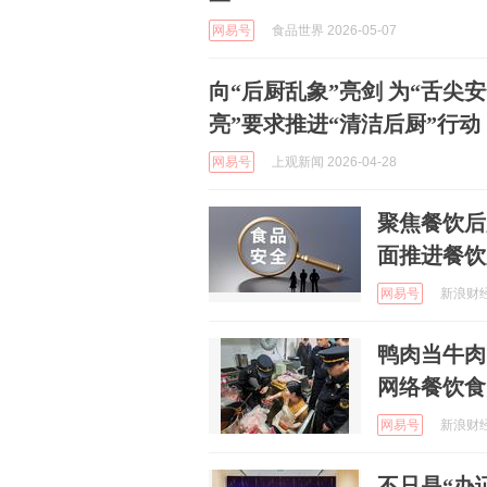
网易号
食品世界 2026-05-07
向“后厨乱象”亮剑 为“舌尖
亮”要求推进“清洁后厨”行动
网易号
上观新闻 2026-04-28
聚焦餐饮后
面推进餐饮
网易号
新浪财经 
鸭肉当牛肉
网络餐饮食
网易号
新浪财经 
不只是“办