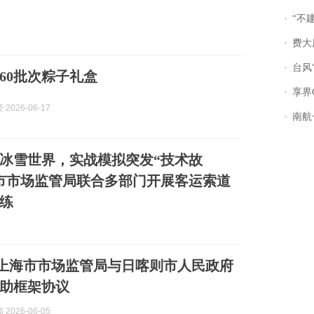
“不
费大厨
台风“
60批次粽子礼盒
享界
2026-06-17
南航一航班疑向乘
冰雪世界，实战模拟突发“技术故
市市场监管局联合多部门开展客运索道
练
| 上海市市场监管局与日喀则市人民政府
助框架协议
2026-06-05