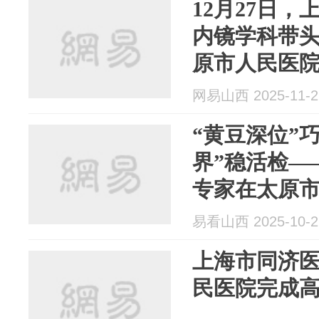
12月27日
内镜学科带
原市人民医
网易山西 2025-11-2
“黄豆深位”
界”稳活检—
专家在太原
度甲状腺穿
易看山西 2025-10-2
上海市同济
民医院完成