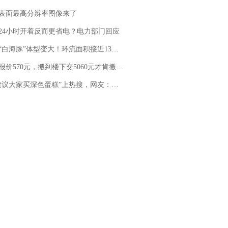
表面最高分辨率图像来了
24小时开着反而更省电？电力部门回应
白海豚”体型变大！环流面积接近13个浙江那么大
价570元，搬到楼下交5060元才肯搬上楼！女子傻眼了……
建议大家买深色蛋糕”上热搜，网友：天塌了！