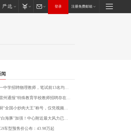
登录
注册免费邮箱
新闻
招聘物理教师，笔试前13名均遭淘汰？教育局：已叫停招聘，成立调查组全面核查
通报“特殊教育学校教师招聘存在违规行为”：已启动问责程序 副校长被停职
“全国小炒肉大王”称号，仅凭视频评出？中国烹饪协会回应
白海豚”加强！中心附近最大风力已达15级 最新研判
G9车型预售价公布：43.98万起