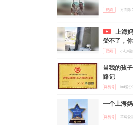
视频
方面陈 2
上海
受不了，你
视频
小红帽的丫
当我的孩子
路记
网易号
kat爱分
一个上海妈
网易号
草莓爱教育