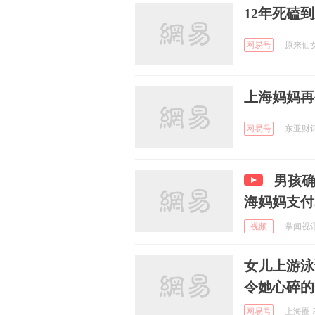
12年死磕
网易号
原来仙女不
上海妈妈再
网易号
东亚财评V
男孩确
海妈妈支付3
视频
掌闻视讯 
女儿上游泳
令她心碎的
网易号
上海圈 2