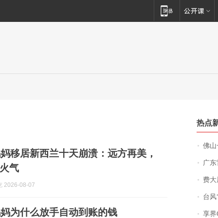
热点
佛山一中学
妈妈移居新西兰十天崩溃：远方再美，
广东雷州
火气
费大厨
2026-08-07
台风“
妈妈为什么放手自动到账的钱
享界