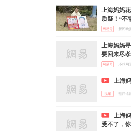
上海妈妈花
质疑！“不
网易号
新民晚报 
上海妈妈寻
要回来尽孝
网易号
环球网资讯
上海妈
视频
甜妞追剧 
上海
受不了，你