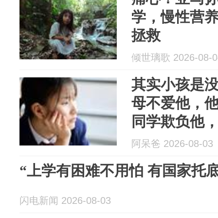
学，慢性营
拯救
倾世璃歌 2026-08-0
其实小孩是
母不爱他，
同学欺负他
上学
阿呆爸 2026-08-03
“上学有困难不用怕 有国家托
闪电新闻 2026-08-03