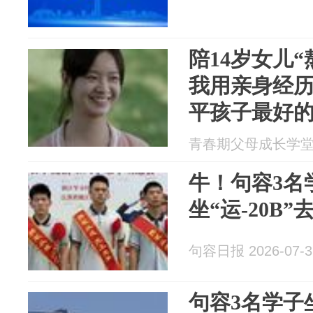
陪14岁女儿
我用亲身经
平孩子最好
子“确定感”
青春期父母成长学堂 20
牛！句容3名
坐“运-20B”
句容日报 2026-07-3
句容3名学子坐