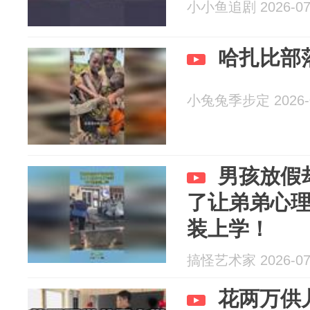
小小鱼追剧 2026-07
哈扎比部
小兔兔季步定 2026-0
男孩放假
了让弟弟心
装上学！
搞怪艺术家 2026-07
花两万供