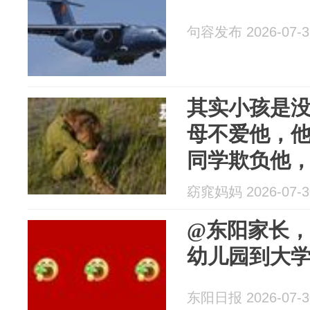
句容发布 2026-07-3
其实小孩是
母不爱他，
同学欺负他
上学
窈窕妈妈 2026-07-3
@东阳家长
幼儿园到大
东阳日报 2026-07-3