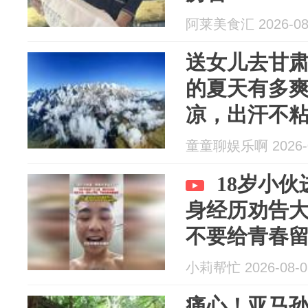
阿莱美食汇 2026-08
送女儿去甘
的夏天有多
凉，出汗不
童童聊娱乐啊 2026-0
18岁小
身经历劝告
不要给青春
小莉帮忙 2026-08-0
痛心！亚马孙